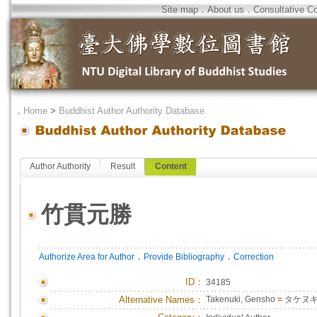
Site map
．
About us
．
Consultative C
．
Home
>
Buddhist Author Authority Database
Author Authority
Result
Content
竹貫元勝
．
．
Authorize Area for Author
Provide Bibliography
Correction
ID
：
34185
Alternative Names：
Takenuki, Gensho
=
タケヌキ