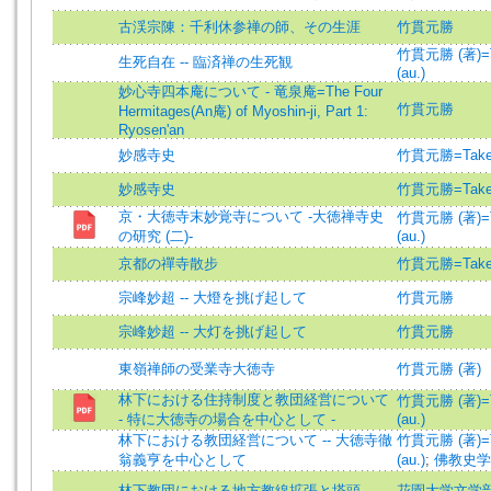
古渓宗陳：千利休参禅の師、その生涯
竹貫元勝
竹貫元勝 (著)=Ta
生死自在 -- 臨済禅の生死観
(au.)
妙心寺四本庵について - 竜泉庵=The Four
竹貫元勝
Hermitages(An庵) of Myoshin-ji, Part 1:
Ryosen'an
妙感寺史
竹貫元勝=Taken
妙感寺史
竹貫元勝=Taken
京・大徳寺末妙覚寺について -大徳禅寺史
竹貫元勝 (著)=Ta
の研究 (二)-
(au.)
京都の禪寺散步
竹貫元勝=Taken
宗峰妙超 -- 大燈を挑げ起して
竹貫元勝
宗峰妙超 -- 大灯を挑げ起して
竹貫元勝
東嶺禅師の受業寺大徳寺
竹貫元勝 (著)
林下における住持制度と教団経営について
竹貫元勝 (著)=Ta
- 特に大徳寺の場合を中心として -
(au.)
林下における教団経営について -- 大徳寺徹
竹貫元勝 (著)=Ta
翁義亨を中心として
(au.)
;
佛教史学
林下教団における地方教線拡張と塔頭
花園大学文学