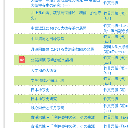
大徳寺「寺域」形成過程の研究 ― 竜宝山
竹貫元勝
大徳禅寺史の研究（一）
川上孤山著、荻須純道補述『増補 妙心寺
竹貫元勝 (著)=Ta
史』
(au.)
竹貫元勝=Taken
中世近江における大徳寺派の展開
先生還暦記念
竹貫元勝 (著)=Ta
中世濃尾と日峰宗舜
(au.)
花園大学文学
丹波園部藩における曹洞宗教団の発展
(著)=Takenuki,
竹貫元勝 (著)
公開講演 宗峰妙超の諸相
(au.)
竹貫元勝 (著)=Ta
天文期の大徳寺
(au.)
竹貫元勝 (著)=Ta
文英清韓と海山元珠
(au.)
日本禅宗史
竹貫元勝 (著)
日本禅宗史研究
竹貫元勝
竹貫元勝 (著)=Ta
以心崇伝と江月宗玩
(au.)
古溪宗陳 -- 千利休参禅の師、その生涯
竹貫元勝=Taken
古溪宗陳 -- 千利休参禅の師、その生涯
竹貫元勝=Taken