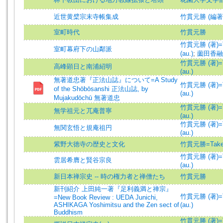
近世黄檗宗末寺帳集成
竹貫元勝 (編著
室町時代
竹貫元勝
竹貫元勝 (著)=Ta
室町幕府下の山鄰派
(au.)
;
薗田香融
竹貫元勝 (著)=Ta
高峰顕日と南浦紹明
(au.)
無著道忠著『正法山誌』について=A Study
竹貫元勝 (著)=Ta
of the Shōbōsanshi 正法山誌, by
(au.)
Mujakudōchū 無著道忠
竹貫元勝 (著)=Ta
無学祖元と兀庵普寧
(au.)
竹貫元勝 (著)=Ta
無関玄悟と規庵祖円
(au.)
紫野大徳寺の歴史と文化
竹貫元勝=Taken
竹貫元勝 (著)=Ta
雲居希膺と賢谷宗良
(au.)
新日本禅宗史 -- 時の権力者と禅僧たち
竹貫元勝
新刊紹介 上田純一著『足利義満と禅宗』
竹貫元勝 (著)=Ta
=New Book Review : UEDA Junichi,
ASHIKAGA Yoshimitsu and the Zen sect of
(au.)
Buddhism
竹貫元勝 (著)=Ta