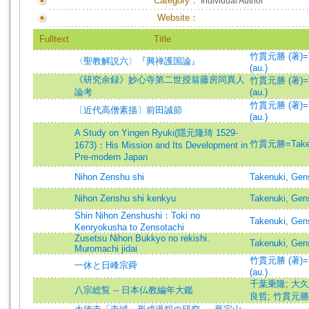
Category：
Individual Author
Website：
Fulltext
Title
竹貫元勝 (著)=Ta
〈聖教解説六〉『興禅護国論』
(au.)
《研究余録》妙心寺第二世授翁藤房同異人
竹貫元勝 (著)=Ta
論考
(au.)
竹貫元勝 (著)=Ta
〔近代高僧素描〕前田誠節
(au.)
A Study on Yingen Ryuki(隱元隆琦 1529-
竹貫元勝=Taken
1673)：His Mission and Its Development in
Pre-modern Japan
Nihon Zenshu shi
Takenuki, Gen
Nihon Zenshu shi kenkyu
Takenuki, Gen
Shin Nihon Zenshushi：Toki no
Takenuki, Gen
Kenryokusha to Zensotachi
Zusetsu Nihon Bukkyo no rekishi.
Takenuki, Gen
Muromachi jidai
竹貫元勝 (著)=Ta
一休と日峰宗舜
(au.)
千葉乗隆
;
大久
八宗総覧 -- 日本仏教編年大鑑
良哲
;
竹貫元勝