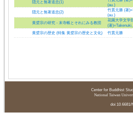
隠元と無著道忠(1)
(au.)
竹貫元勝 (著)=Ta
隠元と無著道忠(2)
(au.)
花園大学文学
黄檗宗の研究 - 末寺帳とそれにみる教団
(著)=Takenuki,
黄檗宗の歴史 (特集 黄檗宗の歴史と文化)
竹貫元勝
Center for Buddhist Stu
National Taiwan Universi
doi:10.6681