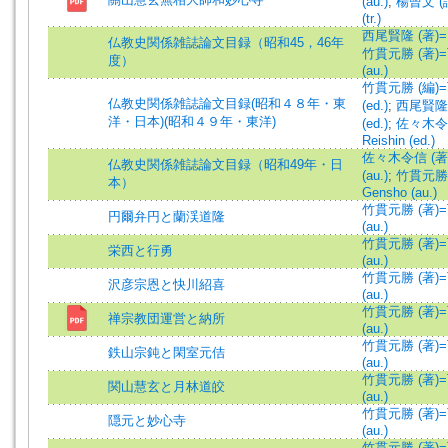
(au.)
;
楊曾文 (譯
(tr.)
西尾賢隆 (著)=Nis
仏教史関係雑誌論文目録（昭和45，46年
竹貫元勝 (著)=Ta
度）
(au.)
竹貫元勝 (編)=Ta
仏教史関係雑誌論文目録(昭和４８年・東
(ed.)
;
西尾賢隆 (編
洋・日本)(昭和４９年・東洋)
(ed.)
;
佐々木令信 
Reishin (ed.)
佐々木令信 (著)=S
仏教史関係雑誌論文目録（昭和49年・日
(au.)
;
竹貫元勝 (
本）
Gensho (au.)
竹貫元勝 (著)=Ta
円爾弁円と蘭渓道隆
(au.)
竹貫元勝 (著)=Ta
栄西と行勇
(au.)
竹貫元勝 (著)=Ta
沢彦宗恩と快川紹喜
(au.)
竹貫元勝 (著)=Ta
禅宗教団運営と納所
(au.)
竹貫元勝 (著)=Ta
鉄山宗鈍と閑室元佶
(au.)
竹貫元勝 (著)=Ta
関山慧玄と月林道皎
(au.)
竹貫元勝 (著)=Ta
隠元と妙心寺
(au.)
竹貫元勝 (著)=Ta