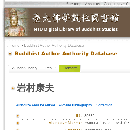
Site map
．
About us
．
Consultative C
．
Home
>
Buddhist Author Authority Database
Author Authority
Result
Content
岩村康夫
．
．
Authorize Area for Author
Provide Bibliography
Correction
ID
：
39836
Alternative Names：
Iwamura, Yasuo
=
いわむら