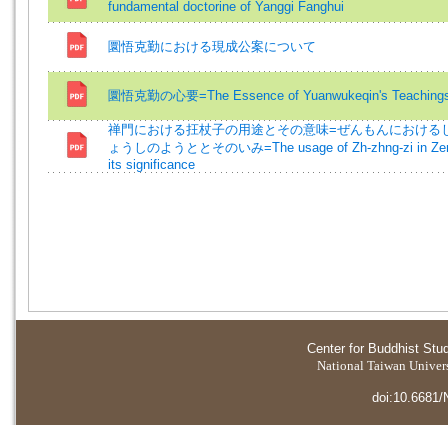
fundamental doctorine of Yanggi Fanghui
圜悟克勤における現成公案について
圜悟克勤の心要=The Essence of Yuanwukeqin's Teaching
禅門における抂杖子の用途とその意味=ぜんもんにおける
ょうしのようととそのいみ=The usage of Zh-zhng-zi in Zen
its significance
Center for Buddhist Stu
National Taiwan Universi
doi:10.6681