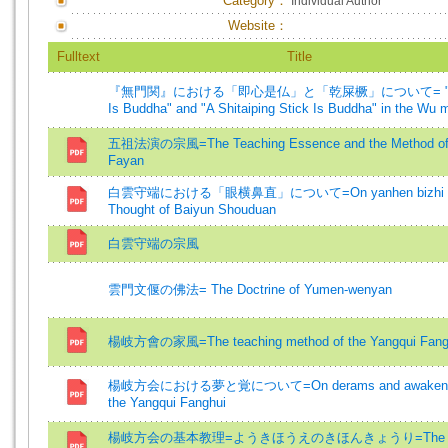
Category：
Individual Author
Website：
Fulltext
Title
『無門関』における「即心是仏」と「乾屎橛」について= "M
Is Buddha" and "A Shitaiping Stick Is Buddha" in the Wu 
五祖法演の宗風=The Teaching Essence and the Method o
Fayan
白雲守端における「眼横鼻直」について=On yanhen bizhi in
Thought of Baiyun Shouduan
白雲守端の宗風
雲門文偃の佛法= The Doctrine of Yumen-wenyan
楊岐方會の家風=The teaching method of the Yangqui Fang
楊岐方会における夢と覚について=On derams and awakenin
the Yangqui Fanghui
楊岐方会の基本教理=ようきほうえのきほんきょうり=The