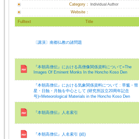
Category：
Individual Author
Website：
Fulltext
Title
〔講演〕南都仏教の諸問題
『本朝高僧伝』における高僧像関係資料について=The
Images Of Eminent Monks In the Honcho Koso Den
『本朝高僧伝』における気象関係資料について : 旱魃・彗
星・日蝕・月蝕を中心として (研究所設立20周年記念
号)=Meteorological Materials in the Honcho Koso Den
『本朝高僧伝』人名索引
『本朝高僧伝』人名索引 (続)