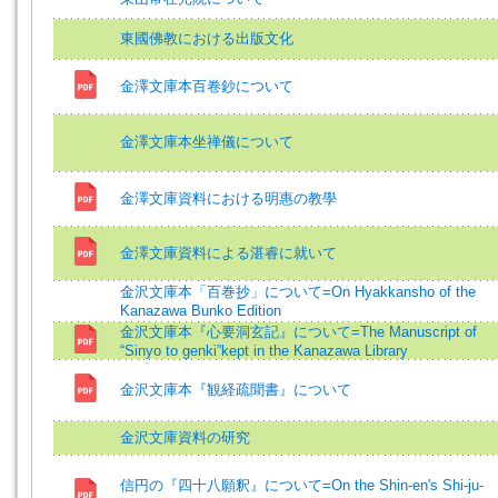
東國佛教における出版文化
金澤文庫本百卷鈔について
金澤文庫本坐禅儀について
金澤文庫資料における明惠の教學
金澤文庫資料による湛睿に就いて
金沢文庫本「百巻抄」について=On Hyakkansho of the
Kanazawa Bunko Edition
金沢文庫本『心要洞玄記』について=The Manuscript of
“Sinyo to genki”kept in the Kanazawa Library
金沢文庫本『観経疏聞書』について
金沢文庫資料の研究
信円の『四十八願釈』について=On the Shin-en's Shi-ju-