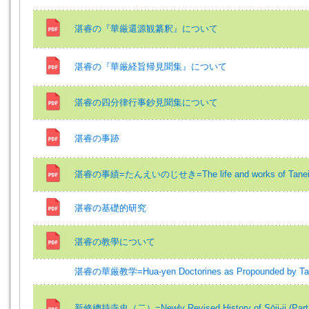
湛睿の『華厳還源観纂釈』について
湛睿の『華厳経旨帰見聞集』について
湛睿の四分律行事鈔見聞集について
湛睿の事跡
湛睿の事績=たんえいのじせき=The life and works of Tane
湛睿の基礎的研究
湛睿の教學について
湛睿の華厳教学=Hua-yen Doctorines as Propounded by Ta
新修總持寺史（二）=Newly Revised History of Sōji-ji (Part 