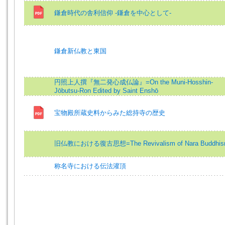
鎌倉時代の舎利信仰 -鎌倉を中心として-
鎌倉新仏教と東国
円照上人撰『無二発心成仏論』=On the Muni-Hosshin-
Jōbutsu-Ron Edited by Saint Enshō
宝物殿所蔵史料からみた総持寺の歴史
旧仏教における復古思想=The Revivalism of Nara Buddhi
称名寺における伝法灌頂