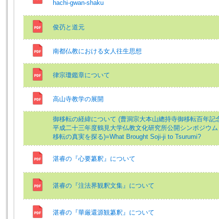
hachi-gwan-shaku
俊芿と道元
南都仏教における女人往生思想
律宗瓊鑑章について
高山寺教学の展開
御移転の経緯について (曹洞宗大本山總持寺御移転百年記
平成二十三年度鶴見大学仏教文化研究所公開シンポジウム
移転の真実を探る)=What Brought Soji-ji to Tsurumi?
湛睿の『心要纂釈』について
湛睿の『注法界観釈文集』について
湛睿の『華厳還源観纂釈』について