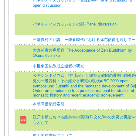
パネルディスカッション・質疑応答=Panel discussion &
open discussion
パネルディスカッションの部=Panel discussion
三浦義村の迎講 ー鎌倉時代における弥陀信仰を通してー
大倉邦彦の禅受容=The Acceptance of Zen Buddhism by
Ōkura Kunihiko
中世東国仏教成立過程の研究
公開シンポジウム 『住山記』と總持寺教団の展開--教団史
究の一級資料・その紹介と研究の現状=IBC 2009 open
symposium: Juzanki and the monastic development of Soji
Order: an introduction to a precious material for studies of
monastic history and recent academic achievement
本朝高僧伝総索引
江戸末期における總持寺の実情(1) 文化3年の火災と再建を
心として
東山常在光院について