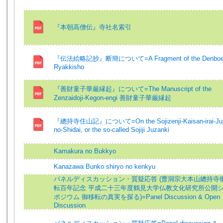
『本朝高僧伝』寺社名索引
『伝法絵略記抄』断簡について=A Fragment of the Denbo
Ryakkisho
『善財童子華厳縁起』について=The Manuscript of the
Zenzaidoji-Kegon-engi 善財童子華厳縁起
『總持寺住山記』について=On the Sojizenji-Kaisan-irai-Juj
no-Shidai, or the so-called Sojiji Juzanki
Kamakura no Bukkyo
Kanazawa Bunko shiryo no kenkyu
パネルディスカッション・質疑応答 (曹洞宗大本山總持寺
転百年記念 平成二十三年度鶴見大学仏教文化研究所公開
ポジウム 御移転の真実を探る)=Panel Discussion & Open
Discussion