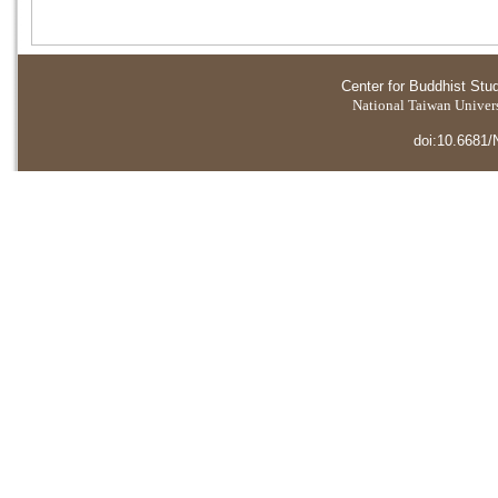
Center for Buddhist Stu
National Taiwan Universi
doi:10.6681