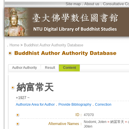
Site map
．
About us
．
Consultative C
．
Home
>
Buddhist Author Authority Database
Author Authority
Result
Content
納富常天
+1927 ~
．
．
Authorize Area for Author
Provide Bibliography
Correction
ID
：
47070
Nodomi, Joten
=
納冨常天
=
Alternative Names：
Jōten