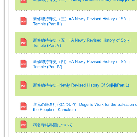
新修總持寺史（三）=A Newly Revised History of Sōji-ji
Temple (Part III)
新修總持寺史（五）=A Newly Revised History of Sōji-ji
Temple (Part V)
新修總持寺史（四）=A Newly Revised History of Sōji-ji
Temple (Part IV)
新修總持寺史=Newly Revised History Of Soji-ji(Part 1)
道元の鎌倉行化について=Dogen's Work for the Salvation o
the People of Kamakura
稱名寺結界圖について