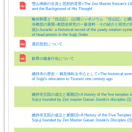
瑩山禅師の生涯と思想的背景=The Zen Master Keizan's Lif
and the Background of His Thought
輪住制度と『住山記』 (公開シンポジウム 『住山記』と總
寺教団の展開--教団史研究の一級資料・その紹介と研究の
状)=Juzanki: a historical record of the yearly rotation syst
of head priests in the Sojiji Order
選択思想について
叡尊の鎌倉行化について
總持寺の歴史 -- 鶴見移転を中心として=The historical even
of Sojiji's relocation to Tsurumi one century ago
總持寺五院の成立と展開(2)=A history of the five temples i
Soji-ji founded by Zen master Gasan Joseki's disciples (2)
總持寺五院の成立と展開(3)=A History of the Five Temples 
Soji-ji founded by Zen Master Gasan Joseki's Disciples (3)