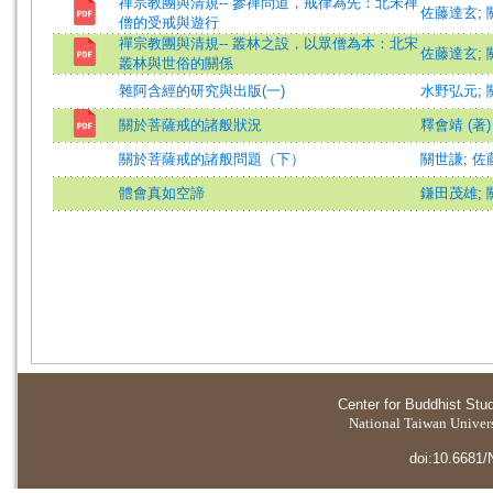
禪宗教團與清規-- 參禪問道，戒律為先：北宋禪
佐藤達玄
;
僧的受戒與遊行
禪宗教團與清規-- 叢林之設，以眾僧為本：北宋
佐藤達玄
;
叢林與世俗的關係
雜阿含經的研究與出版(一)
水野弘元
;
關於菩薩戒的諸般狀況
釋會靖 (著)
關於菩薩戒的諸般問題（下）
關世謙
;
佐
體會真如空諦
鎌田茂雄
;
Center for Buddhist Stu
National Taiwan Universi
doi:10.6681