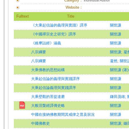
Category：
Individual Author
Website：
Fulltext
Title
《大乘起信論的義理與實踐》譯序
關世謙
《中國禪宗史之研究》譯序
關世謙
《維摩詰經》涵義
關世謙
八宗綱要
關世謙
;
凝
八宗綱要
凝然
;
關世
大乘佛教的思想結構
關世謙 (著)=G
大乘起信論的義理與實踐譯序
關世謙
大乘起信論義理與實踐譯序
關世謙
大乘壁觀的菩提達磨
鎌田茂雄
;
大般涅槃經譯傳史略
關世謙
中國在接納佛教期間其戒律之普及狀況
關世謙
中國佛教史
關世謙
;
鎌