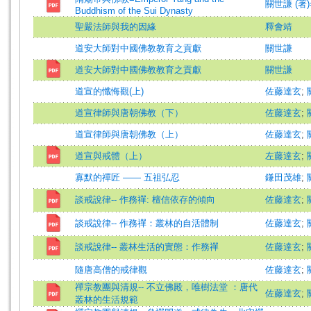
關世謙 (著)=G
Buddhism of the Sui Dynasty
聖嚴法師與我的因緣
釋會靖
道安大師對中國佛教教育之貢獻
關世謙
道安大師對中國佛教教育之貢獻
關世謙
道宣的懺悔觀(上)
佐藤達玄
;
道宣律師與唐朝佛教（下）
佐藤達玄
;
道宣律師與唐朝佛教（上）
佐藤達玄
;
道宣與戒體（上）
左藤達玄
;
寡默的禪匠 —— 五祖弘忍
鎌田茂雄
;
談戒說律-- 作務禪: 檀信依存的傾向
佐藤達玄
;
談戒說律-- 作務禪：叢林的自活體制
佐藤達玄
;
談戒說律-- 叢林生活的實態：作務禪
佐藤達玄
;
隨唐高僧的戒律觀
佐藤達玄
;
禪宗教團與清規-- 不立佛殿，唯樹法堂 ：唐代
佐藤達玄
;
叢林的生活規範