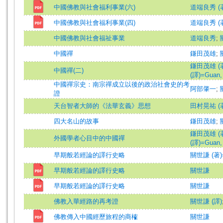
中國佛教與社會福利事業(六)
道端良秀 (
中國佛教與社會福利事業(四)
道端良秀 (
中國佛教與社會福祉事業
道端良秀
;
中國禪
鎌田茂雄
;
鎌田茂雄 (著)=
中國禪(二)
(譯)=Guan, S
中國禪宗史：南宗禪成立以後的政治社會史的考
阿部肇一
;
證
天台智者大師的《法華玄義》思想
田村晃祐 (著)=
四大名山的故事
鎌田茂雄
;
鎌田茂雄 (著)=
外國學者心目中的中國禪
(譯)=Guan, S
早期般若經論的譯行史略
關世謙 (著)=G
早期般若經論的譯行史略
關世謙
早期般若經論的譯行史略
關世謙
佛教入華經路的再考證
關世謙 (譯)
佛教傳入中國經歷旅程的商榷
關世謙