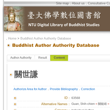
Site map
．
About us
．
Consultative C
．
Home
>
Buddhist Author Authority Database
Author Authority
Result
Content
關世謙
．
．
Authorize Area for Author
Provide Bibliography
Correction
ID
：
63568
Alternative Names：
Guan, Shih-chien
=
關能靖
=