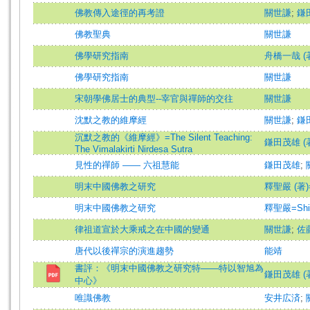
佛教傳入途徑的再考證
關世謙
;
鎌
佛教聖典
關世謙
佛學研究指南
舟橋一哉 (著)=
佛學研究指南
關世謙
宋朝學佛居士的典型--宰官與禪師的交往
關世謙
沈默之教的維摩經
關世謙
;
鎌
沉默之教的《維摩經》=The Silent Teaching:
鎌田茂雄 (著)=
The Vimalakirti Nirdesa Sutra
見性的禪師 —— 六祖慧能
鎌田茂雄
;
明末中國佛教之研究
釋聖嚴 (著)=S
明末中國佛教之研究
釋聖嚴=Shih
律祖道宣於大乘戒之在中國的變通
關世謙
;
佐
唐代以後禪宗的演進趨勢
能靖
書評：《明末中國佛教之研究特——特以智旭為
鎌田茂雄 (
中心》
唯識佛教
安井広済
;