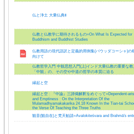
仏と浄土 大乗仏典Ⅱ
仏教と仏教学に期待されるもの=On What Is Expected for
Buddhism and Buddhist Studies
仏教用語の現代語訳と定義的用例集(バウッダコーシャ)の
向けて
仏教哲学入門 中観思想入門(上)インド大乗仏教の重要な教
「中観」の、その空や中道の哲学の本質に迫る
縁起と空
縁起と空 : 『中論』三諦偈解釈をめぐって=Dependent-arisi
and Emptiness : On the Interpretation Of the
Mulamadhyamakakarika 24.18 Known In the Tian-tai Scho
the Verse Of Teaching the Three Truths
観音(観自在)と梵天勧請=Avalokiteśvara and Brahmā's entr