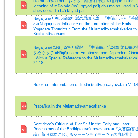
lTa ba'i khyad parにおける「経(部)中観」の意味=On the
Meaning of mDo sde (pa'i, spyod pa'i) dbu ma as Used in 
shes sde's lTa ba'i khyad par
Nagarjunaと初期瑜伽行派の思想形成 : 『中論』から『菩
へ=Nagarjuna's Influence on the Formation of the Early
Yogacara Thoughts : From the Mulamadhyamakakarika to 
Bodhisattvabhumi
Nāgārjunaにおける空と縁起 : 『中論偈』第24章.第18偈
をめぐって =Nāgājuna on Emptiness and Dependent-Origin
: With a Special Reference to the Mūlamadhyamakakārikā
24.18
Notes on Interpretation of Bodhi (sattva) caryāvatāra V.10
Prapañca in the Mūlamadhyamakakārikā
Santideva's Critique of 'I' or Self in the Early and Later
Recensions of the Bodhi(sattva)caryavatara=『入菩薩(
論』新旧両本におけるシャーンティデーヴァの自我批判