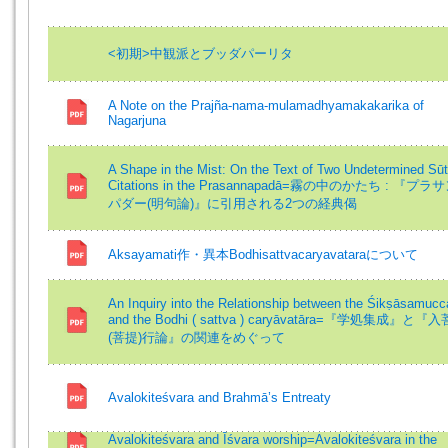
<初期>中観派とブッダパーリタ
A Note on the Prajña-nama-mulamadhyamakakarika of
Nagarjuna
A Shape in the Mist: On the Text of Two Undetermined Sūt
Citations in the Prasannapadā=霧の中のかたち : 『プラ
パダー(明句論)』に引用される2つの経典偈
Aksayamati作・異本Bodhisattvacaryavataraについて
An Inquiry into the Relationship between the Śikṣāsamuc
and the Bodhi ( sattva ) caryāvatāra=『学処集成』と『
(菩提)行論』の関連をめぐって
Avalokiteśvara and Brahmā’s Entreaty
Avalokiteśvara and Īśvara worship=Avalokiteśvara in the