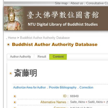
Site map
．
About us
．
Consultative C
．
Home
>
Buddhist Author Authority Database
Author Authority
Result
Content
斎藤明
．
．
Authorize Area for Author
Provide Bibliography
Correction
ID
：
66949
Alternative Names：
Saito, Akira
=
Saitō, Akira
=