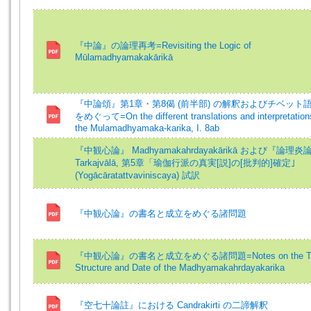
『中論』の論理再考=Revisiting the Logic of
Mūlamadhyamakakārikā
『中論頌』第1章・第8偈 (前半部) の解釈およびチベット
をめぐって=On the different translations and interpretation
the Mulamadhyamaka-karika, I. 8ab
『中観心論』 Madhyamakahrdayakārikā および『論理炎
Tarkajvālā, 第5章「瑜伽行派の真実[説]の[批判的]確定｣
(Yogācāratattvaviniscaya) 試訳
『中観心論』の書名と成立をめぐる諸問題
『中観心論』の書名と成立をめぐる諸問題=Notes on the Tit
Structure and Date of the Madhyamakahrdayakarika
『空七十論註』における Candrakirti の二諦解釈