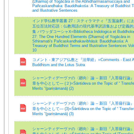
(Dharma) of Yogācāra in the Abhidharmasamuccaya and
Pañcaskandhaka: Bauddhakośa :A Treasury of Buddhist 
and Illustrative Sentences
インド学仏教学叢書 27：スティラマティ『五薀論釈』に
五位百法対応語：仏教用語の現代基準訳語集および定義的
集 バウッダコーシャⅩ=Bibliotheca Indologica et Buddholo
27: The One Hundred Elements (Dharma) of Yogācāra in
Sthiramati's Pañcaskandhakavibhāṣā: Bauddhakośa: A
Treasury of Buddhist Terms and Illustrative Sentences Vo
10
コメント - 東アジア仏教と『法華経』=Comments - East As
Buddhism and the Lotus Sutra
シャーンティデーヴァの〈廻向〉論 -- 新旧『入菩薩行論
章を中心として― (２)=Śāntideva on the Topic of “ Transfer
Merits ”(pariṇāmanā) (2)
シャーンティデーヴァの〈廻向〉論 -- 新旧『入菩薩行論
章を中心として― (3)=Śāntideva on the Topic of “ Transfer
Merits ”(pariṇāmanā) (3)
シャーンティデーヴァの〈廻向〉論 -- 新旧『入菩薩行論