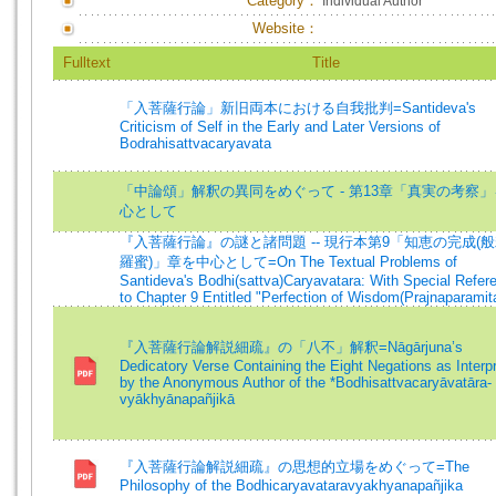
Category：
Individual Author
Website：
Fulltext
Title
「入菩薩行論」新旧両本における自我批判=Santideva's
Criticism of Self in the Early and Later Versions of
Bodrahisattvacaryavata
「中論頌」解釈の異同をめぐって - 第13章「真実の考察
心として
『入菩薩行論』の謎と諸問題 -- 現行本第9「知恵の完成(
羅蜜)」章を中心として=On The Textual Problems of
Santideva's Bodhi(sattva)Caryavatara: With Special Refer
to Chapter 9 Entitled "Perfection of Wisdom(Prajnaparamit
『入菩薩行論解説細疏』の「八不」解釈=Nāgārjuna’s
Dedicatory Verse Containing the Eight Negations as Interp
by the Anonymous Author of the *Bodhisattvacaryāvatāra-
vyākhyānapañjikā
『入菩薩行論解説細疏』の思想的立場をめぐって=The
Philosophy of the Bodhicaryavataravyakhyanapañjika