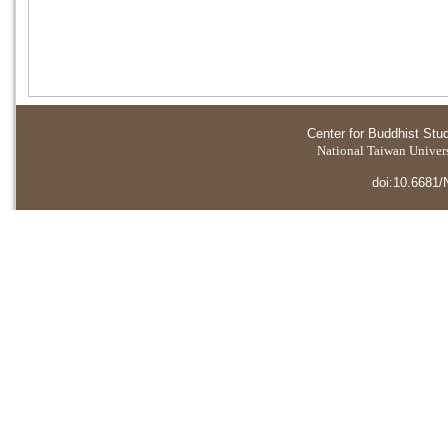
Center for Buddhist Stu
National Taiwan Universi
doi:10.6681