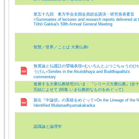
第五十九回 東方学会全国会員総会講演・研究発表要旨
=Summaries of lectures and research reports delivered at 
Tōhō Gakkai's 59th Annual General Meeting
智慧／世界／ことば 大乗仏典Ⅰ
無畏論と仏護註の譬喩表現=むいろんとぶつごちゅうのひ
うげん=Similes in the Akutobhaya and Buddhapalita's
commentary
進展する大乗仏教研究のいま : 『シリーズ大乗仏教』(全十
完結によせて (特集 いま仏教的なものをめぐって)
新出『中論頌』の系統をめぐって=On the Lineage of the N
Identified Mulamadhyamakakarika
認識論と論理学