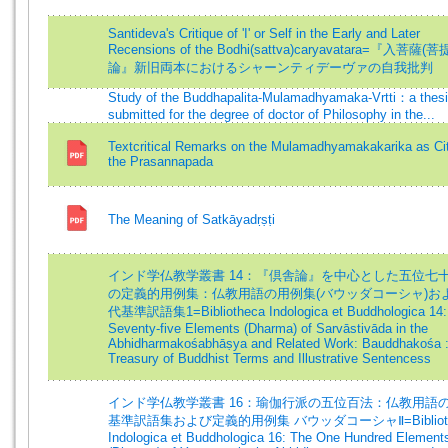
Santideva's Critique of 'I' or Self in the Early and Later
Recensions of the Bodhi(sattva)caryavatara=『入菩薩(
論』新旧両本におけるシャーンティデーヴァの自我批判
Study of the Buddhapalita-Mulamadhyamaka-Vrtti：a thes
submitted for the degree of doctor of Philosophy in the...
Textcritical Remarks on the Mulamadhyamakakarika as Cit
the Prasannapada
The Meaning of Satkāyadṛṣṭi
インド学仏教学叢書 14：『倶舎論』を中心とした五位七
の定義的用例集：仏教用語の用例集(バウッダコーシャ)お
代基準訳語集1=Bibliotheca Indologica et Buddhologica 14:
Seventy-five Elements (Dharma) of Sarvāstivāda in the
Abhidharmakośabhāṣya and Related Work: Bauddhakośa 
Treasury of Buddhist Terms and Illustrative Sentencess
インド学仏教学叢書 16：瑜伽行派の五位百法：仏教用語
基準訳語集および定義的用例集 バウッダコーシャⅡ=Biblioth
Indologica et Buddhologica 16: The One Hundred Element