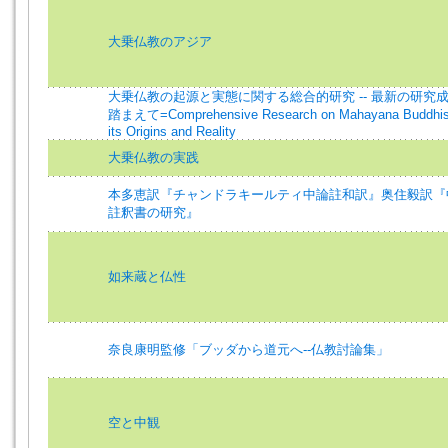
大乗仏教のアジア
大乗仏教の起源と実態に関する総合的研究 -- 最新の研究
踏まえて=Comprehensive Research on Mahayana Buddhis
its Origins and Reality
大乗仏教の実践
本多恵訳『チャンドラキールティ中論註和訳』奥住毅訳『
註釈書の研究』
如来蔵と仏性
奈良康明監修「ブッダから道元へ--仏教討論集」
空と中観