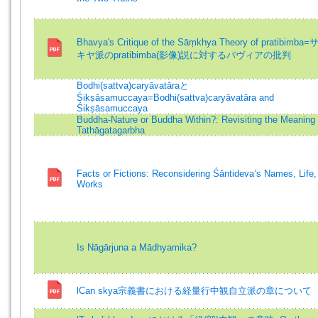
Bhavya's Critique of the Sāṃkhya Theory of pratibimb
キヤ派のpratibimba(影像)説に対するバヴィアの批判
Bodhi(sattva)caryāvatāraと
Śikṣāsamuccaya=Bodhi(sattva)caryāvatāra and
Śikṣāsamuccaya
Buddha-Nature or Buddha Within?: Revisiting the Meaning 
Tathāgatagarbha
Facts or Fictions: Reconsidering Śāntideva’s Names, Life,
Works
Is Nāgārjuna a Mādhyamika?
lCan skya宗義書における経量行中観自立派の章について