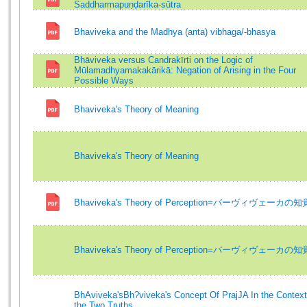
Saddharmapuṇḍarīka-sūtra
Bhaviveka and the Madhya (anta) vibhaga/-bhasya
Bhāviveka versus Candrakīrti on the Logic of
Mūlamadhyamakakārikā: Negation of Arising in the Four
Possible Ways
Bhaviveka's Theory of Meaning
Bhaviveka's Theory of Meaning
Bhaviveka's Theory of Perception=バーヴィヴェーカの
Bhaviveka's Theory of Perception=バーヴィヴェーカの
BhAviveka'sBh?viveka's Concept Of PrajJA In the Context
the Two Truths