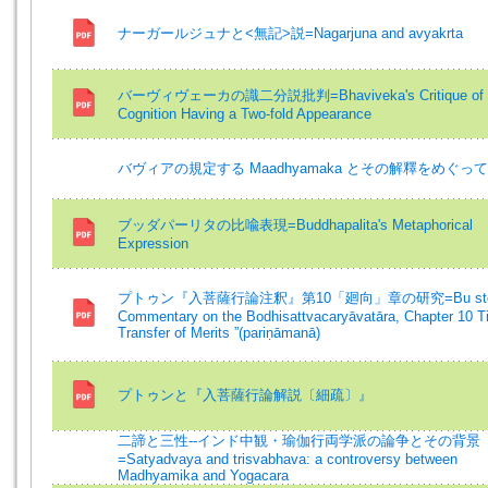
ナーガールジュナと<無記>説=Nagarjuna and avyakrta
バーヴィヴェーカの識二分説批判=Bhaviveka's Critique of
Cognition Having a Two-fold Appearance
バヴィアの規定する Maadhyamaka とその解釋をめぐって
ブッダパーリタの比喩表現=Buddhapalita's Metaphorical
Expression
プトゥン『入菩薩行論注釈』第10「廻向」章の研究=Bu sto
Commentary on the Bodhisattvacaryāvatāra, Chapter 10 Tit
Transfer of Merits ”(pariṇāmanā)
プトゥンと『入菩薩行論解説〔細疏〕』
二諦と三性--インド中観・瑜伽行両学派の論争とその背景
=Satyadvaya and trisvabhava: a controversy between
Madhyamika and Yogacara