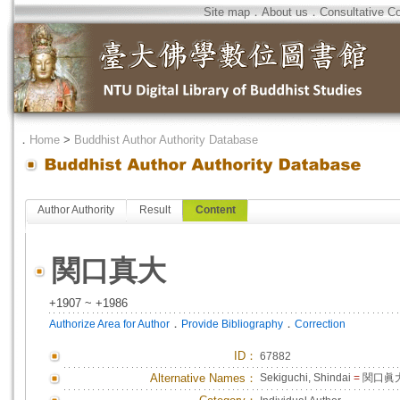
Site map
．
About us
．
Consultative C
．
Home
>
Buddhist Author Authority Database
Author Authority
Result
Content
関口真大
+1907 ~ +1986
．
．
Authorize Area for Author
Provide Bibliography
Correction
ID
：
67882
Alternative Names：
Sekiguchi, Shindai
=
関口眞