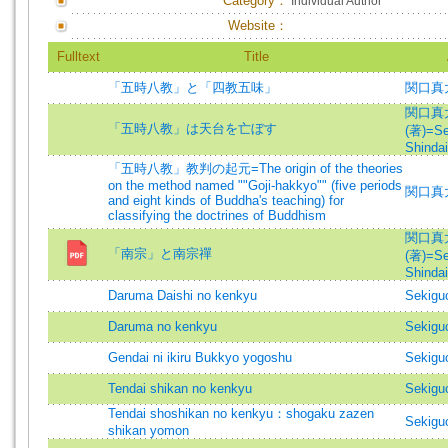
Category：
Individual Author
Website：
Fulltext
Title
「五時八教」と「四教五味」
関口真
関口真
「五時八教」は天台を亡ぼす
(著)=Se
Shindai
「五時八教」教判の起元=The origin of the theories
on the method named ""Goji-hakkyo"" (five periods
関口真
and eight kinds of Buddha's teaching) for
classifying the doctrines of Buddhism
関口真
「南宗」と南宗禪
(著)=Se
Shindai
Daruma Daishi no kenkyu
Sekiguc
Daruma no kenkyu
Sekiguc
Gendai ni ikiru Bukkyo yogoshu
Sekiguc
Tendai shikan no kenkyu
Sekiguc
Tendai shoshikan no kenkyu：shogaku zazen
Sekiguc
shikan yomon