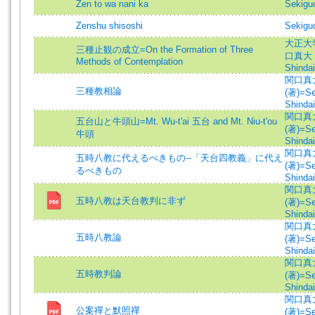
Zen to wa nani ka
Sekiguc
Zenshu shisoshi
Sekiguc
大正大
三種止観の成立=On the Formation of Three
口真大 =
Methods of Contemplation
Shindai
関口真
三種教相論
(著)=Se
Shindai
関口真
五台山と牛頭山=Mt. Wu-t'ai 五台 and Mt. Niu-t'ou
(著)=Se
牛頭
Shindai
関口真
五時八教に代えるべきもの--「天台四教義」に代え
(著)=Se
るべきもの
Shindai
関口真
五時八教は天台教判に非ず
(著)=Se
Shindai
関口真
五時八教論
(著)=Se
Shindai
関口真
五時教判論
(著)=Se
Shindai
関口真
公案禪と默照禪
(著)=Se