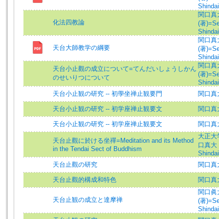
Shindai
関口真
化法四教論
(著)=Se
Shindai
関口真
天台大師教学の綱要
(著)=Se
Shindai
関口真
天台小止觀の成立について=てんだいしょうしかん
(著)=Se
のせいりつについて
Shindai
天台小止観の研究 -- 初學坐禅止観要門
関口真
天台小止観の研究 -- 初学座禅止観要文
関口真
天台小止観の研究 -- 初学座禅止観要文
関口真
大正大
天台止觀に於ける坐禪=Meditation and its Method
口真大 =
in the Tendai Sect of Buddhism
Shindai
天台止觀の研究
関口真
天台止觀的構成和特色
関口真
関口眞
天台止観の成立と達摩禅
(著)=Se
Shindai