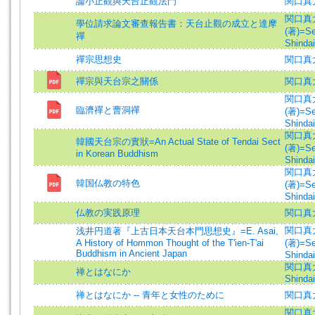
論小止觀與天台止觀法門
関口真
関口真
學位請求論文審查報告書：天台止觀の成立と達摩
(著)=Se
禪
Shindai
禪宗思想史
関口真
禪宗與天台宗之關係
関口真
関口真
臨濟禪と曹洞禪
(著)=Se
Shindai
関口真
韓國天台宗の實狀=An Actual State of Tendai Sect
(著)=Se
in Korean Buddhism
Shindai
関口真
韓国仏教の特色
(著)=Se
Shindai
仏教の実践原理
関口真
関口真
浅井円道著『上古日本天台本門思想史』=E. Asai,
A History of Hommon Thought of the T'ien-T'ai
(著)=Se
Buddhism in Ancient Japan
Shindai
関口真大=
禅とはなにか
Shindai
禅とはなにか -- 青年と女性のために
関口真
関口真