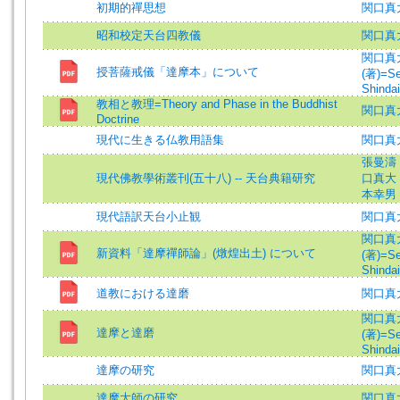
初期的禪思想
関口真
昭和校定天台四教儀
関口真
関口真
授菩薩戒儀「達摩本」について
(著)=Se
Shindai
教相と教理=Theory and Phase in the Buddhist
関口真大
Doctrine
現代に生きる仏教用語集
関口真
張曼濤
現代佛教學術叢刊(五十八) -- 天台典籍研究
口真大
本幸男
現代語訳天台小止観
関口真
関口真
新資料「達摩禪師論」(燉煌出土) について
(著)=Se
Shindai
道教における達磨
関口真
関口真
達摩と達磨
(著)=Se
Shindai
達摩の研究
関口真
達摩大師の研究
関口真大