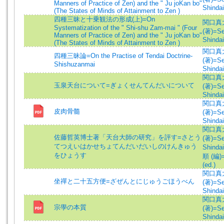
Manners of Practice of Zen) and the " Ju joKan bo"
Shindai
(The States of Minds of Attainment to Zen )
四種三昧と十乗観法の形成(上)=On
関口真
Systematization of the " Shi-shu Zam-mai " (Four
(著)=Se
Manners of Practice of Zen) and the " Ju joKan bo"
Shindai
(The States of Minds of Attainment to Zen )
関口真
四種三昧論=On the Practise of Tendai Doctrine-
(著)=Se
Shishuzanmai
Shindai
関口真
玉泉天台について=ぎょくせんてんだいについて
(著)=Se
Shindai
関口真
皮肉骨髓
(著)=Se
Shindai
関口真
佐藤哲英博士著「天台大師の研究」を評す=さとう
(著)=Se
てつえいはかせちょてんだいだいしのけんきゅう
Shindai
をひょうす
順 (編)=
(ed.)
関口真
坐禪と二十五方便=ざぜんとにじゅうごほうべん
(著)=Se
Shindai
関口真
宗學の本質
(著)=Se
Shindai