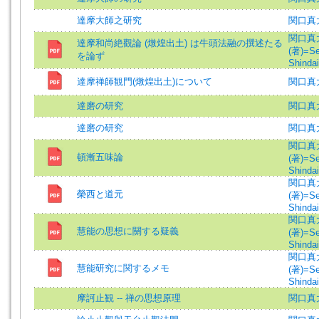
達摩大師之研究
関口真
関口真
達摩和尚絶觀論 (燉煌出土) は牛頭法融の撰述たる
(著)=Se
を論ず
Shindai
達摩禅師観門(燉煌出土)について
関口真
達磨の研究
関口真
達磨の研究
関口真
関口真
頓漸五味論
(著)=Se
Shindai
関口真
榮西と道元
(著)=Se
Shindai
関口真
慧能の思想に關する疑義
(著)=Se
Shindai
関口真
慧能研究に関するメモ
(著)=Se
Shindai
摩訶止観 -- 禅の思想原理
関口真