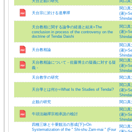
天台止観の研究
関口真
関口真
天台宗に於ける達摩禪
(著)=Se
Shindai
関口真
天台教相に関する論争の経過と結末=The
(著)=Se
conclusion in process of the controversy on the
doctrine of Tendai Daishi
Shindai
関口真
天台教相論
(著)=Se
Shindai
関口真
天台教相論について - 佐藤博士の疑義に対する疑
(著)=Se
義 -
Shindai
天台教学の研究
関口真
関口真
天台學とは何か=What Is the Studies of Tendai?
(著)=Se
Shindai
止観の研究
関口真
関口真
牛頭法融禪宗相承說の檢討
(著)=Se
Shindai
四種三昧と十乗観法の形成(下)=On
関口真
Systematization of the " Shi-shu Zam-mai " (Four
(著)=Se