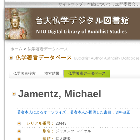
サイトマップ
．
本館について
．
諮問委員会
．
．
ホーム
>
仏学著者データベース
仏学著者検索
検索結果
仏学著者データベース
Jamentz, Michael
．
．
著者本人によるオーソライズ
著者本人が提供した書目
資料改正
シリアル番号：
23443
別名：
ジャメンツ, マイケル
種類：
個人著者