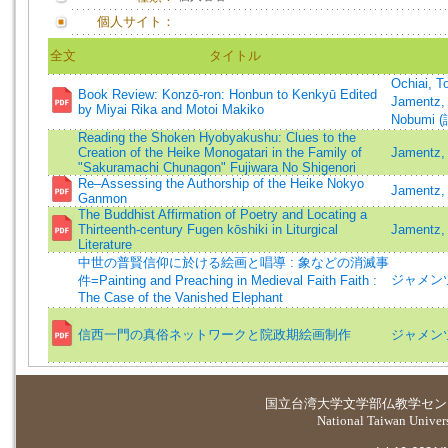
個人サイト：
全文
タイトル
Ochiai, T
Book Review: Konzō-ron: Honbun to Kenkyū Edited
Jamentz,
by Miyai Rika and Motoi Makiko
Nobumi (
Reading the Shoken Hyobyakushu: Clues to the
Creation of the Heike Monogatari in the Family of
Jamentz,
"Sakuramachi Chunagon" Fujiwara No Shigenori
Re–Assessing the Authorship of the Heike Nokyo
Jamentz,
Ganmon
The Buddhist Affirmation of Poetry and Locating a
Thirteenth-century Fugen kōshiki in Liturgical
Jamentz,
Literature
中世の普賢信仰に於ける絵画と唱導 : 象などの消滅事
ジャメンツ
件=Painting and Preaching in Medieval Faith Faith :
The Case of the Vanished Elephant
信西一門の真俗ネットワークと院政期絵画制作
ジャメン
国立台湾大学
文学部仏教学セン
National Taiwan Universi