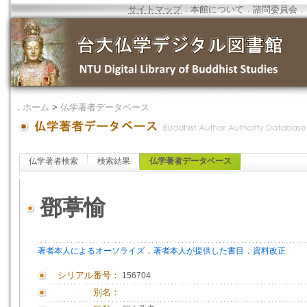
サイトマップ
．
本館について
．
諮問委員会
．
．
ホーム
>
仏学著者データベース
仏学著者検索
検索結果
仏学著者データベース
鄧葶愉
．
．
著者本人によるオーソライズ
著者本人が提供した書目
資料改正
シリアル番号：
156704
別名：