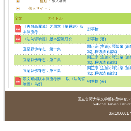
種類：
個人著者
個人サイト：
全文
タイトル
《再雕高麗藏》之周本《華嚴經》版
鄧葶愉
本源流考
《法句譬喻經》版本源流研究
鄧葶愉 (著)
闞正宗 (主編)
;
釋知泉 (編
宜蘭縣佛寺志．第一集
寫)
;
釋德清 (編寫)
闞正宗 (主編)
;
釋知泉 (編
宜蘭縣佛寺志．第二集
寫)
;
釋德清 (編寫)
闞正宗 (主編)
;
釋知泉 (編
宜蘭縣佛寺志．第三集
寫)
;
釋德清 (編寫)
漢文藏經版本源流考辨──以《法句譬
鄧葶愉 (著)
喻經》為例
国立台湾大学
文学部仏教学セン
National Taiwan Universi
doi:10.6681