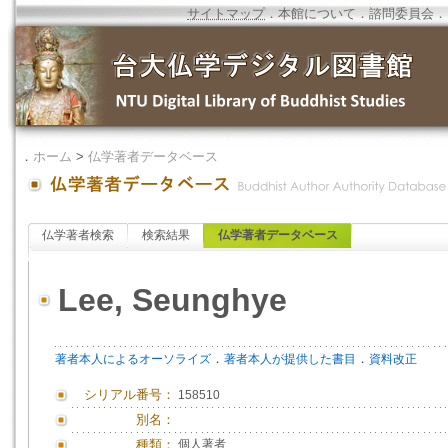
サイトマップ
．
本館について
．
諮問委員会
．
．
ホーム
>
仏学著者データベース
仏学著者検索
検索結果
仏学著者データベース
Lee, Seunghye
．
．
著者本人によるオーソライズ
著者本人が提供した書目
資料改正
シリアル番号：
158510
別名：
種類：
個人著者