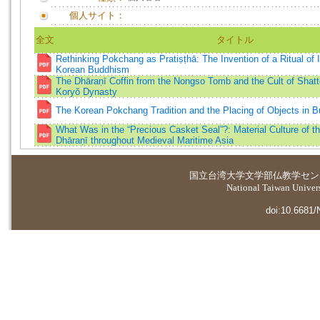
個人サイト：
全文
タイトル
Rethinking Pokchang as Pratiṣṭhā: The Invention of a Ritual of
Korean Buddhism
The Dhāraṇī Coffin from the Nongso Tomb and the Cult of Shatte
Koryŏ Dynasty
The Korean Pokchang Tradition and the Placing of Objects in B
What Was in the “Precious Casket Seal”?: Material Culture of 
Dhāraṇī throughout Medieval Maritime Asia
国立台湾大学
文学部仏教学セン
National Taiwan Universi
doi:10.6681