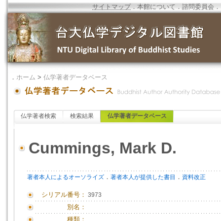
サイトマップ
．
本館について
．
諮問委員会
．
．
ホーム
>
仏学著者データベース
仏学著者検索
検索結果
仏学著者データベース
Cummings, Mark D.
．
．
著者本人によるオーソライズ
著者本人が提供した書目
資料改正
シリアル番号：
3973
別名：
種類：