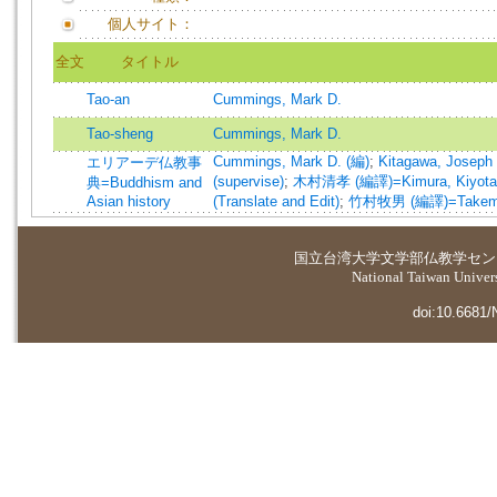
個人サイト：
全文
タイトル
Tao-an
Cummings, Mark D.
Tao-sheng
Cummings, Mark D.
Cummings, Mark D. (編)
;
Kitagawa, Josep
エリアーデ仏教事
(supervise)
;
木村清孝 (編譯)=Kimura, Kiyotaka 
典=Buddhism and
Asian history
(Translate and Edit)
;
竹村牧男 (編譯)=Takemura,
国立台湾大学
文学部仏教学セン
National Taiwan Universi
doi:10.6681