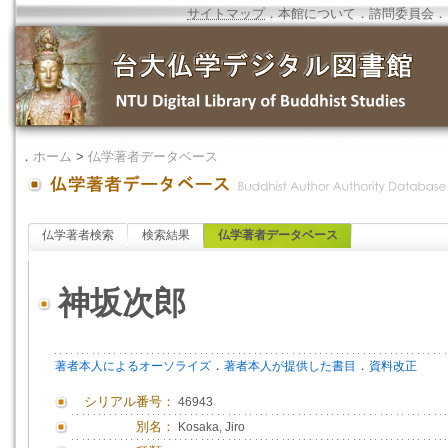
サイトマップ
．
本館について
．
諮問委員会
．
．
ホーム
>
仏学著者データベース
仏学著者検索
検索結果
仏学著者データベース
神坂次郎
．
．
著者本人によるオーソライズ
著者本人が提供した書目
資料改正
シリアル番号：
46943
別名：
Kosaka, Jiro