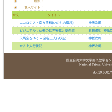
種類：
個人サイト：
全文
タイトル
エコロジスト南方熊楠(いのちの環境)
神坂次郎
ビジュアル：仏教の世界密教と曼荼羅
真鍋俊照
;
神坂
天馬空をゆく -- 金谷上人行状記
神坂次郎
金谷上人行状記
神坂次郎
国立台湾大学
文学部仏教学セン
National Taiwan Universi
doi:10.6681