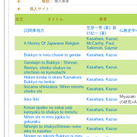
種類：
個人著者
個人サイト：
全文
タイトル
著者
笠原一男 (著)
;
新
(2)関東地方
仏教史学
行紀一 (著)
Kasahara, Kazuo
;
A History Of Japanese Religion
McCarthy, Paul
;
Sekimori, Gaynor
Bukkyo ni miru chusei to gendai
Kasahara, Kazuo
Gendaijin to Bukkyo：Shinran,
Kasahara, Kazuo
Rennyo, shinko shukyo no
shichinin no kyosotachi
Hoken kindai ni okeru Kamakura
Kasahara, Kazuo
Bukkyo no tenkai
Ikizama shinizama: Nihon minshu
Kasahara, Kazuo
shinko shi
Miyazak
Ikko Ikki
Kasahara, Kazuo
の研究=A st
Kinsei ojoden no sekai:seiji
Kasahara, Kazuo
kenryoku to shukyo to minshu
Nihon shi ni miru jigoku to
Kasahara, Kazuo
gokuraku
Nihonjin to shukyoShinran--sono
Kasahara, Kazuo
eiko to zasetsu
Ningen no rekishi:Bukkyo ni miru