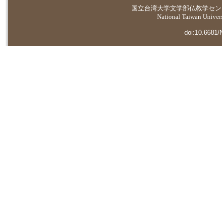
国立台湾大学
文学部仏教学セン
National Taiwan Universi
doi:10.6681