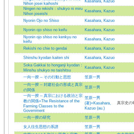
Kasahara, Kazuo
Nihon josei kaihoshi
Ningen no rekishi：shukyo ni miru
Kasahara, Kazuo
Nihon joseishi
Nyonin Ojo no Shiso
Kasahara, Kazuo
Nyonin ojo shiso no keifu
Kasahara, Kazuo
Nyonin ojo shiso no kenkyu no
Kasahara, Kazuo
keifu
Rekishi no chie to gendai
Kasahara, Kazuo
Shinshu kyodan kaiten shi
Kasahara, Kazuo
Soka Gakkai to honganji kyodan：
Kasahara, Kazuo
Minshu shukyo no taishitsu
一向一揆 -- その行動と思想
笠原一男
一向一揆 -- 封建社会の形成と真宗
笠原一男
の関係
一向一揆 -- 真宗における政治と宗
笠原一男
教の関係=The Resistance of the
真宗史の研
(著)=Kasahara,
Farming Classes to the
Kazuo (au.)
Government
一向一揆の研究
笠原一男
女人往生思想の系譜
笠原一男