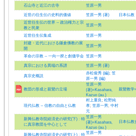
石山寺と近江の古寺
笠原一男
近世の往生伝の史料的価値
笠原一男 (著)
日本仏教
近世往生伝の世界 -- 政治権力と宗
笠原一男
教と民衆
近世往生伝集成
笠原一男
封建・近代における鎌倉佛教の展
笠原一男
開
革命の宗教 -- 一向一揆と創価学会
笠原一男
真宗における異端の系譜
笠原一男 (著)
赤松俊秀 (編)
;
笠
真宗史概説
原一男 (編)
笠原一男
教団の形成と親鸞の立場
親鸞教学=Sh
(著)=Kasahara,
Kazuo (au.)
村上重良
;
松野純
現代仏教 -- 信教の自由と仏教
孝
;
笠原一男
;
中村
元
笠原一男
新興仏教寺院経済史の研究(下) : 特
日本仏教
(著)=Kasahara,
に真宗教団を中心として
Kazuo (au.)
笠原一男
新興仏教寺院経済史の研究(上) : 特