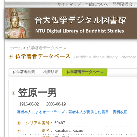
サイトマップ
．
本館について
．
諮問委員会
．
．
ホーム
>
仏学著者データベース
仏学著者検索
検索結果
仏学著者データベース
笠原一男
+1916-06-02 ~ +2006-08-19
．
．
著者本人によるオーソライズ
著者本人が提供した書目
資料改正
シリアル番号：
50487
別名：
Kasahara, Kazuo