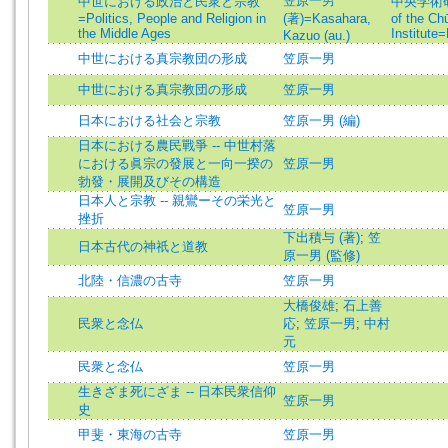
笠原一男
中世における政治と民衆と宗教
中央学術研究所
=Politics, People and Religion in
(著)=Kasahara,
of the Ch
the Middle Ages
Institute
Kazuo (au.)
中世における真宗教団の形成
笠原一男
中世における真宗教団の形成
笠原一男
日本における社会と宗教
笠原一男 (編)
日本における農民戰爭 -- 中世村落
における眞宗の發展と一向一揆の
笠原一男
勃發・展開及びその構造
日本人と宗教 -- 親鸞ーその栄光と
笠原一男
挫折
下出積与 (著)
;
笠
日本古代の神祇と道教
原一男 (監修)
北陸・信濃の古寺
笠原一男
大橋俊雄
;
石上善
民衆と念仏
応
;
笠原一男
;
中村
元
民衆と念仏
笠原一男
生きざま死にざま -- 日本民衆信仰
笠原一男
史
甲斐・東海の古寺
笠原一男