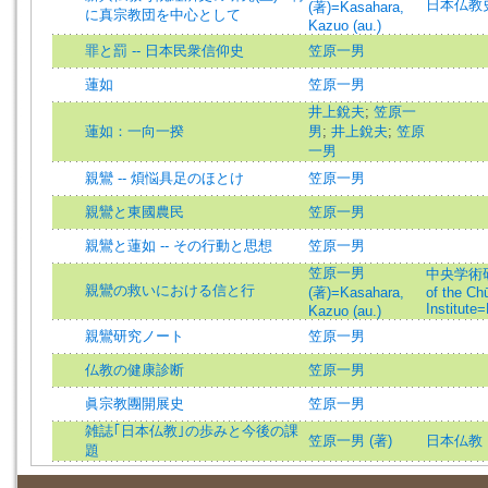
日本仏教
(著)=Kasahara,
に真宗教団を中心として
Kazuo (au.)
罪と罰 -- 日本民衆信仰史
笠原一男
蓮如
笠原一男
井上銳夫
;
笠原一
蓮如：一向一揆
男
;
井上銳夫
;
笠原
一男
親鸞 -- 煩悩具足のほとけ
笠原一男
親鸞と東國農民
笠原一男
親鸞と蓮如 -- その行動と思想
笠原一男
笠原一男
中央学術研究所
親鸞の救いにおける信と行
(著)=Kasahara,
of the Ch
Institute
Kazuo (au.)
親鸞研究ノート
笠原一男
仏教の健康診断
笠原一男
眞宗教團開展史
笠原一男
雑誌｢日本仏教｣の歩みと今後の課
笠原一男 (著)
日本仏教
題