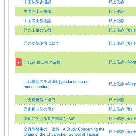
中国仏教史概説
野上俊静
中国浄土三祖傳
野上俊静
中国浄土教史論
野上俊静
元の上都の仏教
野上俊静 (著)=Nog
元の功德使司に就て
野上俊静 (著)=Nog
野上俊静 =Nogam
元代道‧佛二教の確執
元代僧徒の免囚運動[gendai souto no
野上俊静 =Nogam
menshuundou]
元史釋老傳の研究
野上俊静
元史釈老伝の研究
野上俊静 (著)
支那に於ける胡族国家と仏教
野上俊静 (著)=Nog
全真教發生の一攷察= A Study Concerning the
野上俊静 (著)=Nog
Origin of the Chuan-chen School of Taoism