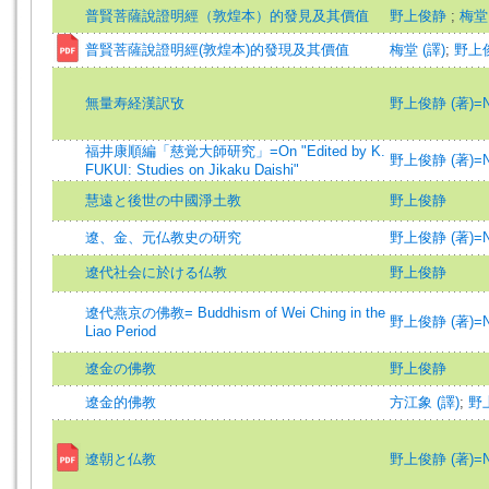
普賢菩薩說證明經（敦煌本）的發見及其價值
野上俊静
;
梅堂 
普賢菩薩說證明經(敦煌本)的發現及其價值
梅堂 (譯)
;
野上俊
無量寿経漢訳攷
野上俊静 (著)=Nog
福井康順編「慈覚大師研究」=On "Edited by K.
野上俊静 (著)=Nog
FUKUI: Studies on Jikaku Daishi"
慧遠と後世の中國淨土教
野上俊静
遼、金、元仏教史の研究
野上俊静 (著)=Nog
遼代社会に於ける仏教
野上俊静
遼代燕京の佛教= Buddhism of Wei Ching in the
野上俊静 (著)=Nog
Liao Period
遼金の佛教
野上俊静
遼金的佛教
方江象 (譯)
;
野
遼朝と仏教
野上俊静 (著)=Nog