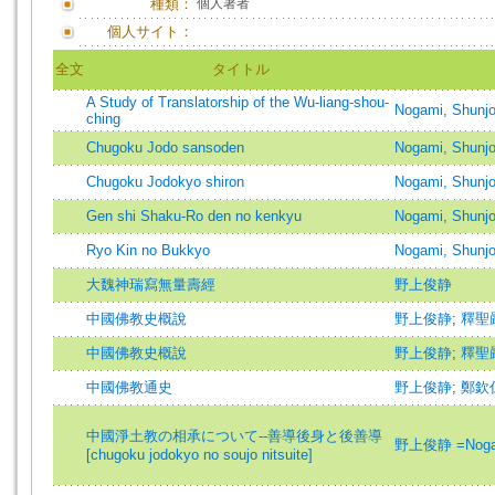
種類：
個人著者
個人サイト：
全文
タイトル
A Study of Translatorship of the Wu-liang-shou-
Nogami, Shun
ching
Chugoku Jodo sansoden
Nogami, Shunj
Chugoku Jodokyo shiron
Nogami, Shunj
Gen shi Shaku-Ro den no kenkyu
Nogami, Shunj
Ryo Kin no Bukkyo
Nogami, Shunj
大魏神瑞寫無量壽經
野上俊静
中國佛教史概說
野上俊静
;
釋聖
中國佛教史概說
野上俊静
;
釋聖
中國佛教通史
野上俊静
;
鄭欽
中國淨土教の相承について--善導後身と後善導
野上俊静 =Nogam
[chugoku jodokyo no soujo nitsuite]