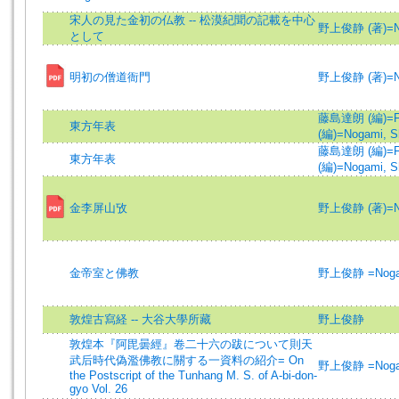
宋人の見た金初の仏教 -- 松漠紀聞の記載を中心
野上俊静 (著)=Nog
として
明初の僧道衙門
野上俊静 (著)=Nog
藤島達朗 (編)=Fuji
東方年表
(編)=Nogami, Sh
藤島達朗 (編)=Fuji
東方年表
(編)=Nogami, Sh
金李屏山攷
野上俊静 (著)=Nog
金帝室と佛教
野上俊静 =Nogam
敦煌古寫経 -- 大谷大學所藏
野上俊静
敦煌本『阿毘曇經』卷二十六の跋について則天
武后時代偽濫佛教に關する一資料の紹介= On
野上俊静 =Nogam
the Postscript of the Tunhang M. S. of A-bi-don-
gyo Vol. 26