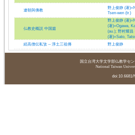
野上俊静 (著)=Nog
遼朝與佛教
Tsen-wen (tr.)
野上俊静 (著)=Nog
(著)=Ogawa, Kan
仏教史概説 中国篇
(au.)
;
野村耀昌 (著
(著)=Sato, Tats
続高僧伝私攷 -- 淨土三祖傳
野上俊静
国立台湾大学
文学部仏教学セン
National Taiwan Universi
doi:10.6681