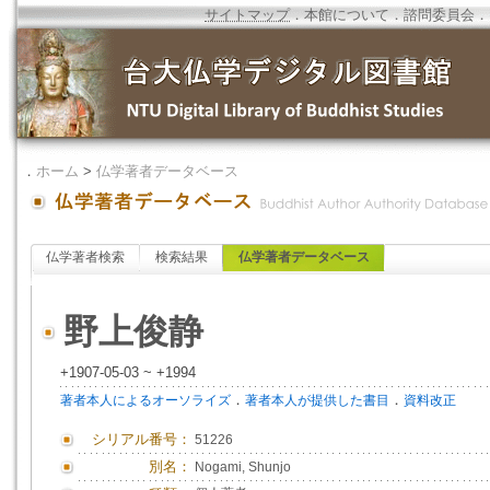
サイトマップ
．
本館について
．
諮問委員会
．
．
ホーム
>
仏学著者データベース
仏学著者検索
検索結果
仏学著者データベース
野上俊静
+1907-05-03 ~ +1994
．
．
著者本人によるオーソライズ
著者本人が提供した書目
資料改正
シリアル番号：
51226
別名：
Nogami, Shunjo