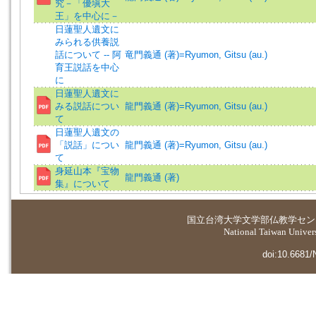
究－「優塡大
王」を中心に－
日蓮聖人遺文に
みられる供養説
話について -- 阿
竜門義通 (著)=Ryumon, Gitsu (au.)
育王説話を中心
に
日蓮聖人遺文に
みる説話につい
龍門義通 (著)=Ryumon, Gitsu (au.)
て
日蓮聖人遺文の
「説話」につい
龍門義通 (著)=Ryumon, Gitsu (au.)
て
身延山本『宝物
龍門義通 (著)
集』について
国立台湾大学
文学部仏教学セン
National Taiwan Universi
doi:10.6681