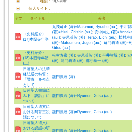
種類：
個人著者
個人サイト：
全文
タイトル
著者
丸茂竜正 (著)=Marumori, Ryusho (au.)
;
平井智
(著)=Hirai, Chishin (au.)
;
安中尚史 (著)=Annaka,
〈史料紹介〉
(au.)
;
寺尾英智 (著)=Terao, Eichi (au.)
;
松村寿
(17)本圀寺年譜
(著)=Matsumura, Jugon (au.)
;
竜門義通 (著)=Ry
Gitsu (au.)
〈史料紹介〉
松村寿巌 (著)
;
寺尾英智 (著)
;
平井智親 (著)
;
安
(18)本圀寺年譜
(著)
;
龍門義通 (著)
;
都守基一 (著)
(二)
日蓮聖人の法華
経弘通の特質 :
龍門義通 (著)
「譬喩」を視点
として
日蓮聖人書簡に
みる「説話」に
龍門義通 (著)=Ryumon, Gitsu (au.)
ついて
日蓮聖人遺文に
おける阿育王説
龍門義通 (著)=Ryumon, Gitsu (au.)
話について
日蓮聖人遺文に
おける説話の研
龍門義通 (著)=Ryumon, Gitsu (au.)