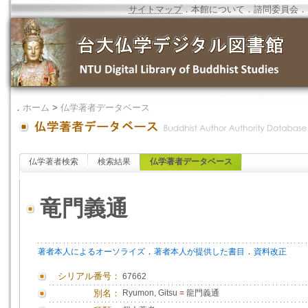
サイトマップ
．
本館について
．
諮問委員会
．
．
ホーム
>
仏学著者データベース
仏学著者検索
検索結果
仏学著者データベース
竜門義通
．
．
著者本人によるオーソライズ
著者本人が提供した書目
資料改正
シリアル番号：
67662
別名：
Ryumon, Gitsu
=
龍門義通