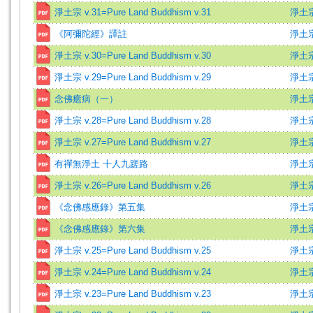
淨土宗 v.31=Pure Land Buddhism v.31
淨土宗
《阿彌陀經》譯註
淨土宗
淨土宗 v.30=Pure Land Buddhism v.30
淨土宗
淨土宗 v.29=Pure Land Buddhism v.29
淨土宗
念佛癒病（一）
淨土宗
淨土宗 v.28=Pure Land Buddhism v.28
淨土宗
淨土宗 v.27=Pure Land Buddhism v.27
淨土宗
有禪無淨土 十人九蹉路
淨土宗
淨土宗 v.26=Pure Land Buddhism v.26
淨土宗
《念佛感應錄》第五集
淨土宗
《念佛感應錄》第六集
淨土宗
淨土宗 v.25=Pure Land Buddhism v.25
淨土宗
淨土宗 v.24=Pure Land Buddhism v.24
淨土宗
淨土宗 v.23=Pure Land Buddhism v.23
淨土宗