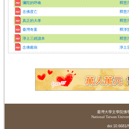
彌陀的呼喚
釋慧淨
念佛度亡
釋慧淨
真正的大孝
釋慧淨
臺灣奇案
釋淨慧
淨土三經讀本
釋慧淨
念佛癒病
淨土宗
臺灣大學
文學院佛
National Taiwan Universi
doi:10.6681