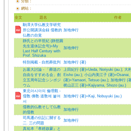
分類：
網站：
全文
題名
作者
駒澤大学仏教文学研究
所公開講演会録 儒教的
加地伸行
仏教の自覚
静氏との半世紀 (静慈圓
先生退休記念号)=My
加地伸行
Last Half Century with
Prof. Shizuka
特別掲載 - 自然葬批判
加地伸行 (著)
お墓大討論 - 「葬送の
上田紀行 (著)=Ueda, Noriyuki (au.)
;
大村
自由をすすめる会」創
Eisho (au.)
;
小山内美江子 (著)=Osanai, Mi
立五周年記念シンポジ
(著)=Yamaori, Tetsuo (au.)
;
加地伸行 (著)=K
ウム
梶山正三 (著)=Kajiyama, Shozo (au.)
東北아시아의 倫理觀 -
儒敎·佛敎·道敎에 붙여
加地伸行 (著)=Kaji, Nobuyuki (au.)
서
儒教的仏教そして仏教
加地伸行
的儒教
司馬遷の伝記に關する
加地伸行
二. 三の問題
真祐本『孝經啟蒙』と