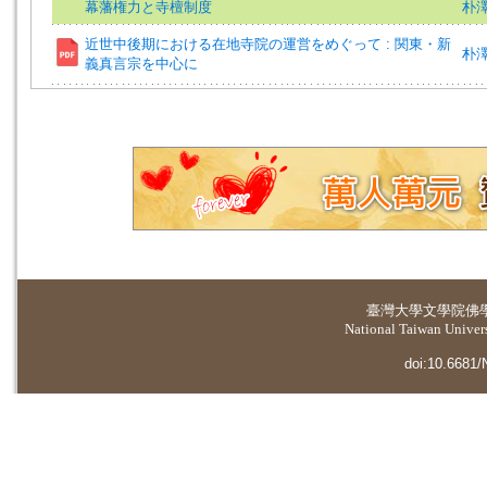
幕藩権力と寺檀制度
朴
近世中後期における在地寺院の運営をめぐって : 関東・新
朴
義真言宗を中心に
臺灣大學
文學院佛
National Taiwan Universi
doi:10.6681