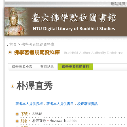
網站導覽
．
首頁
>
佛學著者規範資料庫
佛學著者檢索
查詢結果
佛學著者規範資料
朴澤直秀
．
．
著者本人提供授權
著者本人提供書目
校正著者資訊
序號：
33548
別名：
朴沢直秀
=
Hozawa, Naohide