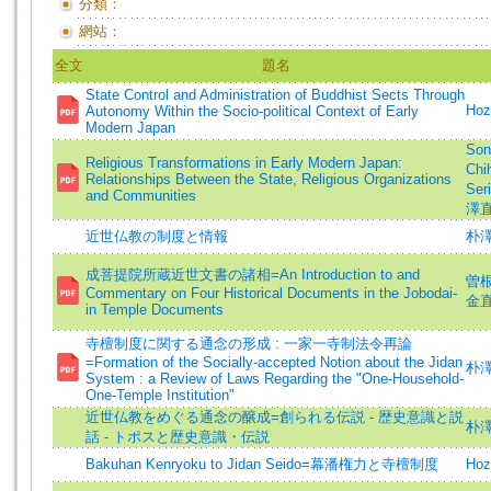
分類：
網站：
全文
題名
State Control and Administration of Buddhist Sects Through
Hoz
Autonomy Within the Socio-political Context of Early
Modern Japan
Son
Religious Transformations in Early Modern Japan:
Chi
Relationships Between the State, Religious Organizations
Ser
and Communities
澤直秀
近世仏教の制度と情報
朴澤
成菩提院所蔵近世文書の諸相=An Introduction to and
曽根
Commentary on Four Historical Documents in the Jobodai-
金直
in Temple Documents
寺檀制度に関する通念の形成 : 一家一寺制法令再論
=Formation of the Socially-accepted Notion about the Jidan
朴澤直
System : a Review of Laws Regarding the "One-Household-
One-Temple Institution"
近世仏教をめぐる通念の醸成=創られる伝説 - 歴史意識と説
朴澤直
話 - トポスと歴史意識・伝説
Bakuhan Kenryoku to Jidan Seido=幕潘権力と寺檀制度
Hoz