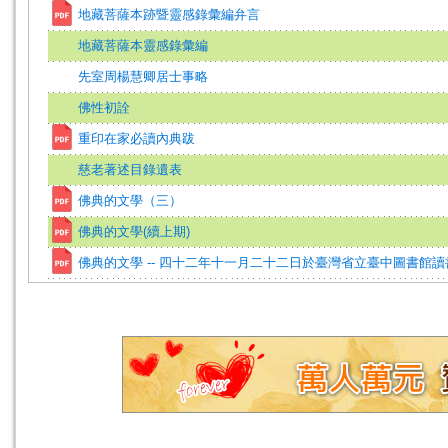
地藏菩薩本跡暨靈感錄彙編弁言
地藏菩薩本靈感錄彙編
先室周楊慧卿居士事略
佛性初詮
重印在家必讀內典跋
慈老著述目錄遺表
佛典的文學（三）
佛典的文學(續上期)
佛典的文學 -- 四十二年十一月二十二日於臺灣省立臺中圖書館