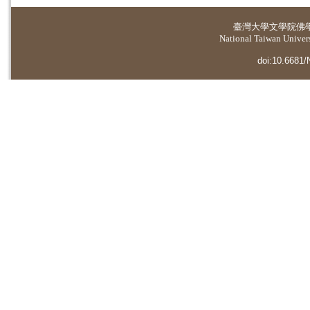
臺灣大學
文學院佛
National Taiwan Universi
doi:10.6681