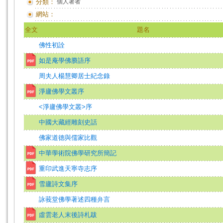
分類：
個人著者
網站：
全文
題名
佛性初詮
如是庵學佛賸語序
周夫人楊慧卿居士紀念錄
淨廬佛學文叢序
<淨廬佛學文叢>序
中國大藏經雕刻史話
佛家道德與儒家比觀
中華學術院佛學研究所簡記
重印武進天寧寺志序
雪廬詩文集序
詠莪堂佛學著述四種弁言
虛雲老人末後詩札跋