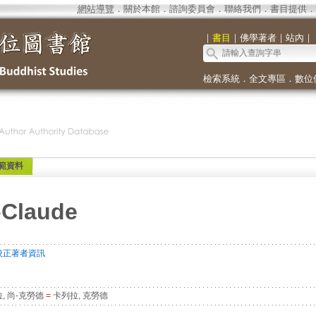
網站導覽
．
關於本館
．
諮詢委員會
．
聯絡我們
．
書目提供
．
｜
書目
｜
佛學著者
｜
站內
｜
檢索系統
．
全文專區
．
數位
範資料
-Claude
校正著者資訊
, 尚-克勞德
=
卡列拉, 克勞德