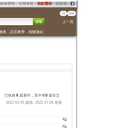
版權聲明
．
引用本站
．
捐款贊助
．
回首頁
．
日
EN
上一頁
佛典
．
語言教學
．
相關連結
已收錄
6
篇著作，其中有
0
篇全文
2012.03.05 建檔, 2022.07.04 更新