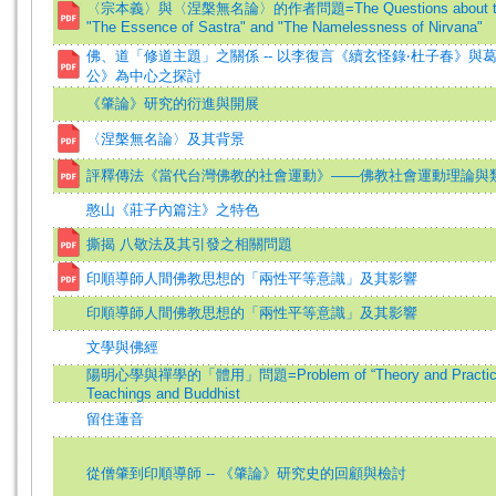
〈宗本義〉與〈涅槃無名論〉的作者問題=The Questions about the 
"The Essence of Sastra" and "The Namelessness of Nirvana"
佛、道「修道主題」之關係 -- 以李復言《續玄怪錄‧杜子春》與
公》為中心之探討
《肇論》研究的衍進與開展
〈涅槃無名論〉及其背景
評釋傳法《當代台灣佛教的社會運動》——佛教社會運動理論與
憨山《莊子內篇注》之特色
撕揭 八敬法及其引發之相關問題
印順導師人間佛教思想的「兩性平等意識」及其影響
印順導師人間佛教思想的「兩性平等意識」及其影響
文學與佛經
陽明心學與禪學的「體用」問題=Problem of “Theory and Practice”
Teachings and Buddhist
留住蓮音
從僧肇到印順導師 -- 《肇論》研究史的回顧與檢討