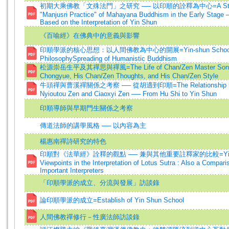
初期大乘佛教「文殊法門」之研究 ── 以印順的詮釋為中心=A Stud
"Manjusri Practice" of Mahayana Buddhism in the Early Stage 
Based on the Interpretation of Yin Shun
《百喻經》在佛典中的意義與影響
印順學派的核心思想：以人間佛教為中心的開展=Yin-shun School's 
PhilosophySpreading of Humanistic Buddhism
松源崇岳生平及其禪思與禪風=The Life of Chan/Zen Master Son
Chongyue, His Chan/Zen Thoughts, and His Chan/Zen Style
牛頭禪與曹溪禪關係之考察 ── 從胡適到印順=The Relationship b
Nyioutou Zen and Ciaoxyi Zen ── From Hu Shi to Yin Shun
印順導師與早期門生關係之考察
傳道法師的講學風格 ── 以內容為主
楊惠南禪詩研究的特色
印順對《法華經》詮釋的觀點 ── 兼與其他重要註釋家的比較=Yin S
Viewpoints in the Interpretation of Lotus Sutra : Also a Compari
Important Interpreters
「印順學派的成立、分流與發展」訪談錄
論印順學派的成立=Establish of Yin Shun School
人間佛教禪修行－性廣法師訪談錄