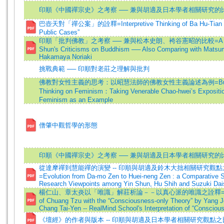
印順《中國禪宗史》之考察 ── 兼與胡適及日本學者相關研究的
巴壺天對「禪公案」的詮釋=Interpretive Thinking of Ba Hu-Tian o
Public Cases”
印順「批判佛教」之考察 ── 兼與松本史朗、袴谷憲昭的比較=A Stud
Shun's Criticisms on Buddhism ── Also Comparing with Matsu
Hakamaya Noriaki
挑戰典範 ── 印順對老莊之理解與批判
佛教對女性主義的思考：以昭慧法師的佛教女性主義論述為例=Budd
Thinking on Feminism：Taking Venerable Chao-hwei’s Expositio
Feminism as an Example
僧肇中觀哲學的形態
印順《中國禪宗史》之考察 ── 兼與胡適及日本學者相關研究的
從達摩禪到慧能禪的演變 -- 印順與胡適及鈴木大拙相關研究觀
=Evolution from Da-mo Zen to Huei-neng Zen : a Comparative S
Research Viewpoints among Yin Shun, Hu Shih and Suzuki Dai
楊仁山、章太炎以「唯識」解莊析論－－以真心派的唯識之詮釋=Interp
of Chuang Tzu with the “Consciousness-only Theory” by Yang 
Chang Tai-Yen -- RealMind School's Interpretation of “Consciou
《壇經》的作者與版本 -- 印順與胡適及日本學者相關研究觀點之