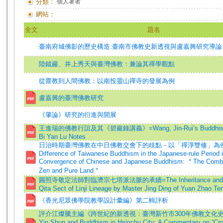
分類：
個人著者
網站：
全文
題名
臺南府城佛影的歷史構造:臺南市佛教史新透視與盧嘉興研究導論
陸鉞巖、井上秀天與臺灣佛教：兼論其禪學觀點
從齋教到人間佛教：以南投靈山禪寺的發展為例
盧嘉興的臺灣佛教研究
《肇論》研究的衍進與開展
王進瑞的佛教行誼及其《碧巖錄講義》=Wang, Jin-Rui’s Buddhist Pr
Bi Yan Lu Notes
日治時期臺灣佛教在中日佛教交會下的歧點－以「禪淨雙修」為例=
Difference of Taiwanese Buddhism in the Japanese-rule Period i
Convergence of Chinese and Japanese Buddhism: ＂The Combi
Zen and Pure Land＂
圓照寺敬定法師對臨濟宗七塔派法脈的承續=The Inheritance and Cont
Qita Sect of Linji Lineage by Master Jing Ding of Yuan Zhao Te
《香光尼眾佛學院教學設計彙編》第二輯評析
評介江燦騰主編《跨世紀的新透視：臺灣新竹市300年佛教文化史導論
Yin Shun and Buddhism in Hsinchu City: A Commentary on “Cr