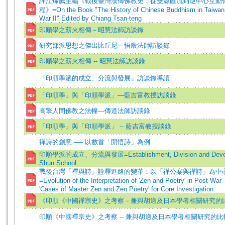
評江燦騰主編《戰後臺灣漢傳佛教史：從雙源匯流到逆中心互動
程》=On the Book "The History of Chinese Buddhism in Taiwan
War II" Edited by Chiang Tsan-teng
印順學之薪火相傳－昭慧法師訪談錄
研究部派思想之傑出比丘尼－悟殷法師訪談錄
印順學之薪火相傳 -- 昭慧法師訪談錄
「印順學派的成立、分流與發展」訪談錄導讀
「印順學」與「印順學派」—藍吉富教授訪談錄
高擎人間佛教之法幢—傳道法師訪談錄
「印順學」與「印順學派」 -- 藍吉富教授談錄
禪詩的創意 ── 以數首「開悟詩」為例
印順學派的成立、分流與發展=Establishment, Division and Develo
Shun School
戰後台灣「禪與詩」詮釋進路的變革：以「禪公案與禪詩」為中
=Evolution of the Interpretation of 'Zen and Poetry' in Post-Wa
'Cases of Master Zen and Zen Poetry' for Core Investigation
《印順《中國禪宗史》之考察－兼與胡適及日本學者相關研究的
印順《中國禪宗史》之考察 -- 兼與胡適及日本學者相關研究的比