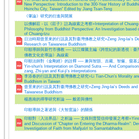
New Perspective: Introduction to the 300-Year History of Buddhi
Hsinchu City, Taiwan” Edited by Jiang Tsan-Teng
《肇論》研究的衍進與開展
以佛解莊 - 以《莊子》註為線索之考察=Interpretation of Chuang-t
Philosophy from Buddhist Perspective: An Investigation based 
of Chuang-tzu
日治時期曾景來的行誼及其對臺灣佛教之研究=Zeng Jing-lai’s Dee
Research on Taiwanese Buddhism
印順導師與新竹市佛教 ── 以江燦騰主編《跨世紀的新透視：臺灣
佛教文化史導論》為線索
印順法師對《金剛經》的詮釋 ── 兼與智顗、吉藏、智儼、窺基之比
Yin-shun's Interpretation on Diamond Sutra ── And Comparisons 
zang, Zhi-yan and Kui-ji’s interpretations
李添春的行誼及其對臺灣佛教之研究=Li Tian-Chun’s Morality and 
Buddhism in Taiwan
曾景來的行誼及其對臺灣佛教之研究=Zeng Jing-lai’s Deeds and Re
Taiwanese Buddhism
楊惠南的禪學研究析論 ── 般若與佛性
印順導師之著述與《大智度論》的關係
印順對〈入法界品〉之析論 ── 文殊到普賢信仰發展之考察=Yinshun’s
and Discussion of “Chapter on Entering the Dharma-Realm”: De
Investigation of Faith from Mañjuśrī to Samantabhadra