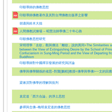
印順導師的佛教思想
印順導師佛教著作及其對台灣佛教出版界之影響
胡適與鈴木大拙
人間佛教試煉場 -- 昭慧法師學佛二十年心路
印順佛教思想研究
宋明理學「去欲」觀與佛法「離欲」說的異同=The Similarities and D
between the View of Extinguishing Desire by the School of Princ
Confucianism in Sung-Ming Period and the View of Departing fr
Buddhism
印順導師對中國禪宗發展的研究與評論
佛學與佛學關係的省思--對龔[鵬程]教授<佛學與學佛>一文的回應
梁漱溟對佛學的理解與批判
袁宏道「西方合論」的淨土思想
參禪與念佛--晚明袁宏道的佛教思想