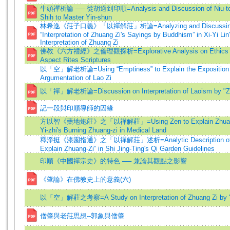
牛頭禪析論 ── 從胡適到印順=Analysis and Discussion of Niu-to
Shih to Master Yin-shun
林希逸《莊子口義》「以禪解莊」析論=Analyzing and Discussin
“Interpretation of Zhuang Zi's Sayings by Buddhism” in Xi-Yi Lin
Interpretation of Zhuang Zi
佛教《六方禮經》之倫理觀探析=Explorative Analysis on Ethics of 
Aspect Rites Scriptures
以「空」解老析論=Using “Emptiness” to Explain the Exposition
Argumentation of Lao Zi
以「禪」解老析論=Discussion on Interpretation of Laoism by "Z
記一段與印順導師的因緣
方以智《藥地炮莊》之「以禪解莊」=Using Zen to Explain Zhuang-Z
Yi-zhi's Burning Zhuang-zi in Medical Land
釋淨挺《漆園指通》之「以禪解莊」述析=Analytic Description of “U
Explain Zhuang-Zi” in Shi Jing-Ting's Qi Garden Guidelines
印順《中國禪宗史》的特色 ── 兼論其觀點之影響
《肇論》在佛教史上的意義(六)
以「空」解莊之考察=A Study on Interpretation of Zhuang Zi by 
僧肇與老莊思想--郭象與僧肇