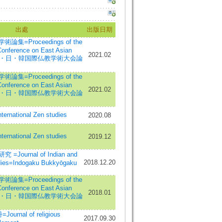
出處
出版日期
集=Proceedings of the
 Conference on East Asian
2021.02
m=中・日・韓国際仏教学術大会論
集=Proceedings of the
 Conference on East Asian
2021.02
m=中・日・韓国際仏教学術大会論
national Zen studies
2020.08
national Zen studies
2019.12
Journal of Indian and
2018.12.20
dies=Indogaku Bukkyōgaku
集=Proceedings of the
 Conference on East Asian
2018.01
m=中・日・韓国際仏教学術大会論
urnal of religious
2017.09.30