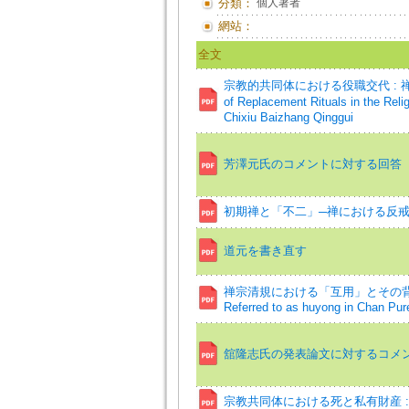
分類：
個人著者
網站：
全文
宗教的共同体における役職交代 : 禅宗
of Replacement Rituals in the Rel
Chixiu Baizhang Qinggui
芳澤元氏のコメントに対する回答
初期禅と「不二」─禅における反
道元を書き直す
禅宗清規における「互用」とその背景
Referred to as huyong in Chan Pur
舘隆志氏の発表論文に対するコメ
宗教共同体における死と私有財産 