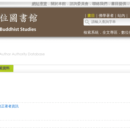
網站導覽
．
關於本館
．
諮詢委員會
．
聯絡我們
．
書目提供
．
｜
書目
｜
佛學著者
｜
站內
｜
檢索系統
．
全文專區
．
數位
範資料
校正著者資訊