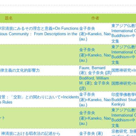
題名
作者
東アジア仏教学術論
清規にみるその理念と意義=On Functions
金子奈央
International
igious Community： From Descriptions in the
(著)=Kaneko, Nao
Buddhis
(au.)
文集
東アジア仏教学術論
金子奈央
International
(著)=Kaneko, Nao
Buddhis
(au.)
文集
Faure, Bernard
戒律主義の文化的影響力
国際禅研究=Inter
(著)
;
金子奈央 (譯)
Bodiford, William
M. (著)
;
金子奈央
国際禅研究=Inter
(譯)
金子奈央
印度學佛教學研究 =
：「交割」との関わりにおいて=Incidents
(著)=Kaneko, Nao
Buddhist Stu
e Rules
Kenkyū
(au.)
東アジア仏教学術論
金子奈央
International
ント
(著)=Kaneko, Nao
Buddhis
(au.)
文集
宗教研究. 別冊=Jo
: 禅清規における唱衣法の記述から
金子奈央 (著)