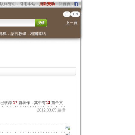
版權聲明
．
引用本站
．
捐款贊助
．
回首頁
．
日
EN
上一頁
佛典
．
語言教學
．
相關連結
已收錄
17
篇著作，其中有
13
篇全文
2012.03.05 建檔