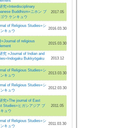
lement
nterdisciplinary
Japanese Buddhism=ニホン ブ
2017.05
ウゴウ ケンキュウ
l of Religious Studies=シ
2016.03.30
ケンキュウ
urnal of religious
2015.03.30
lement
Journal of Indian and
2013.12
dies=Indogaku Bukkyōgaku
l of Religious Studies=シ
2013.03.30
ケンキュウ
l of Religious Studies=シ
2012.03.30
ケンキュウ
he journal of East
hist Studies=ヒガシアジア ブ
2011.05
ンキュウ
l of Religious Studies=シ
2011.03.30
ケンキュウ