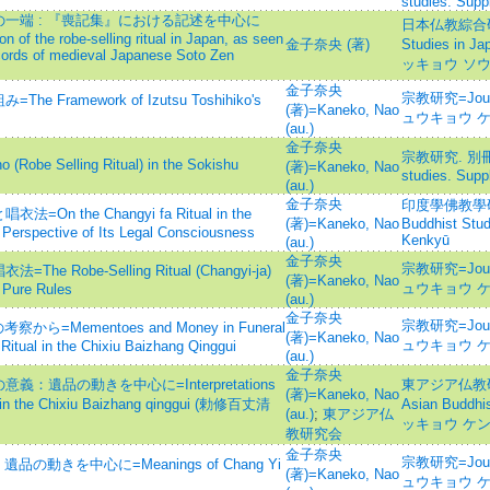
studies. Supp
一端 : 『喪記集』における記述を中心に
日本仏教綜合研究=I
n of the robe-selling ritual in Japan, as seen
金子奈央 (著)
Studies in 
ecords of medieval Japanese Soto Zen
ッキョウ ソ
金子奈央
宗教研究=Journa
amework of Izutsu Toshihiko's
(著)=Kaneko, Nao
ュウキョウ 
(au.)
金子奈央
宗教研究. 別冊=Jo
Selling Ritual) in the Sokishu
(著)=Kaneko, Nao
studies. Supp
(au.)
金子奈央
印度學佛教學研究 =
the Changyi fa Ritual in the
(著)=Kaneko, Nao
Buddhist Stu
 Perspective of Its Legal Consciousness
Kenkyū
(au.)
金子奈央
宗教研究=Journa
obe-Selling Ritual (Changyi-ja)
(著)=Kaneko, Nao
ュウキョウ 
 Pure Rules
(au.)
金子奈央
宗教研究=Journa
Mementoes and Money in Funeral
(著)=Kaneko, Nao
ュウキョウ 
 Ritual in the Chixiu Baizhang Qinggui
(au.)
金子奈央
遺品の動きを中心に=Interpretations
東アジア仏教研究=T
(著)=Kaneko, Nao
) in the Chixiu Baizhang qinggui (勅修百丈清
Asian Budd
(au.)
;
東アジア仏
ッキョウ ケ
教研究会
金子奈央
宗教研究=Journa
動きを中心に=Meanings of Chang Yi
(著)=Kaneko, Nao
ュウキョウ 