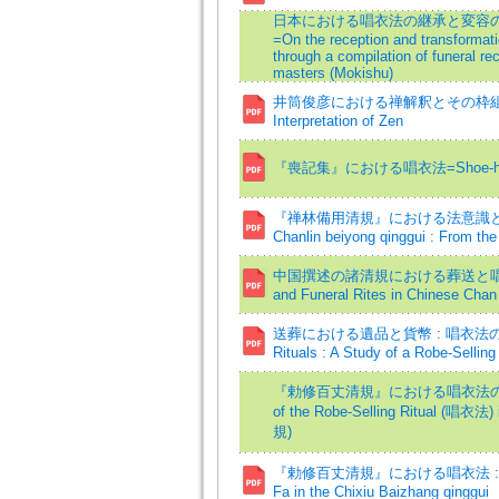
日本における唱衣法の継承と変容の
=On the reception and transformatio
through a compilation of funeral r
masters (Mokishu)
井筒俊彦における禅解釈とその枠組み=The Fr
Interpretation of Zen
『喪記集』における唱衣法=Shoe-ho (Robe 
『禅林備用清規』における法意識と唱衣法=On 
Chanlin beiyong qinggui : From the
中国撰述の諸清規における葬送と唱衣法=The R
and Funeral Rites in Chinese Chan
送葬における遺品と貨幣 : 唱衣法の考察から=
Rituals : A Study of a Robe-Selling
『勅修百丈清規』における唱衣法の意義：
of the Robe-Selling Ritual (唱衣法
規)
『勅修百丈清規』における唱衣法 : 遺品の
Fa in the Chixiu Baizhang qinggui