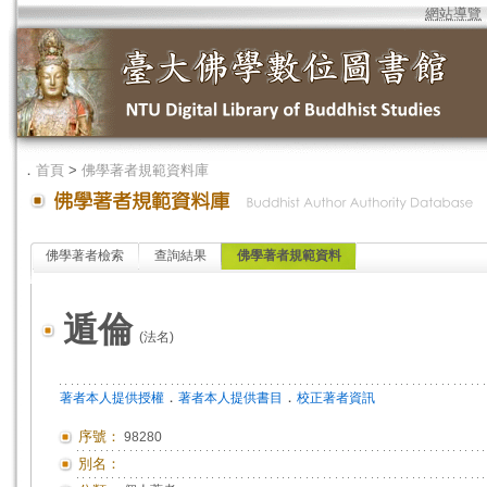
網站導覽
．
首頁
>
佛學著者規範資料庫
佛學著者檢索
查詢結果
佛學著者規範資料
遁倫
(法名)
．
．
著者本人提供授權
著者本人提供書目
校正著者資訊
序號：
98280
別名：