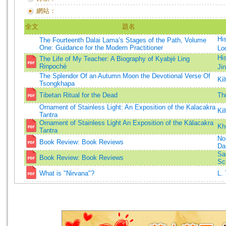
網站：
全文
題名
Hi
The Fourteenth Dalai Lama’s Stages of the Path, Volume
One: Guidance for the Modern Practitioner
Lo
Hi
The Life of My Teacher: A Biography of Kyabjé Ling
Rinpoché
Ji
The Splendor Of an Autumn Moon the Devotional Verse Of
Ki
Tsongkhapa
Tibetan Ritual for the Dead
Th
Ornament of Stainless Light: An Exposition of the Kalacakra
Kil
Tantra
Ornament of Stainless Light An Exposition of the Kālacakra
Kh
Tantra
No
Book Review: Book Reviews
Da
Sa
Book Review: Book Reviews
Sc
What is "Nirvana"?
L.