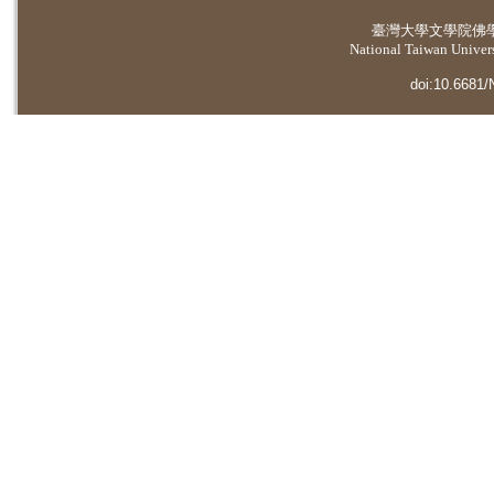
臺灣大學
文學院佛
National Taiwan Universi
doi:10.6681