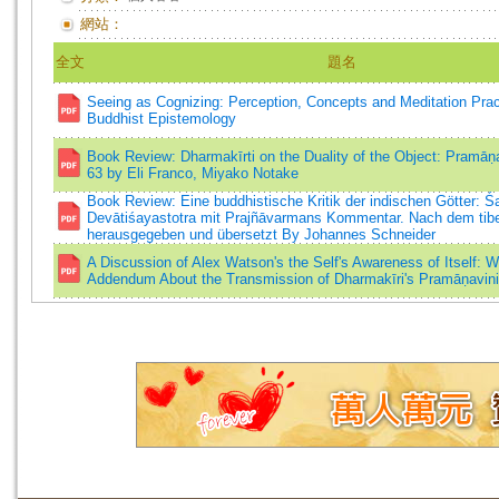
網站：
全文
題名
Seeing as Cognizing: Perception, Concepts and Meditation Pract
Buddhist Epistemology
Book Review: Dharmakīrti on the Duality of the Object: Pramāṇav
63 by Eli Franco, Miyako Notake
Book Review: Eine buddhistische Kritik der indischen Götter:
Devātiśayastotra mit Prajñāvarmans Kommentar. Nach dem tibe
herausgegeben und übersetzt By Johannes Schneider
A Discussion of Alex Watson's the Self's Awareness of Itself: W
Addendum About the Transmission of Dharmakīri's Pramāṇavin