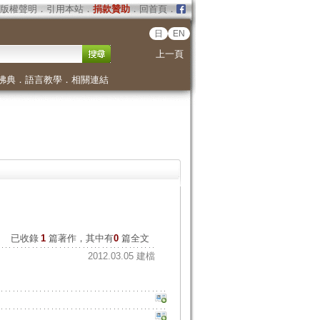
版權聲明
．
引用本站
．
捐款贊助
．
回首頁
．
日
EN
上一頁
佛典
．
語言教學
．
相關連結
已收錄
1
篇著作，其中有
0
篇全文
2012.03.05 建檔