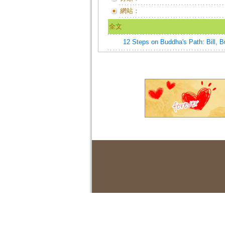
網站：
全文
12 Steps on Buddha's Path: Bill, 