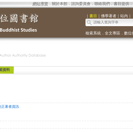
網站導覽
．
關於本館
．
諮詢委員會
．
聯絡我們
．
書目提供
．
｜
書目
｜
佛學著者
｜
站內
｜
檢索系統
．
全文專區
．
數位
範資料
校正著者資訊