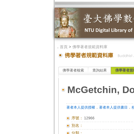
．
首頁
>
佛學著者規範資料庫
佛學著者檢索
查詢結果
佛學著者規
McGetchin, Do
．
．
著者本人提供授權
著者本人提供書目
序號：
12966
別名：
分類：