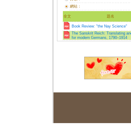
網站：
全文
題名
Book Review: "the Nay Science"
The Sanskrit Reich: Translating anc
for modern Germans, 1790–1914