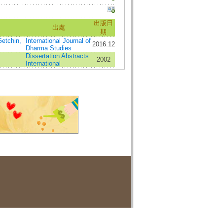
出版日
出處
期
etchin,
International Journal of
2016.12
Dharma Studies
Dissertation Abstracts
2002
International