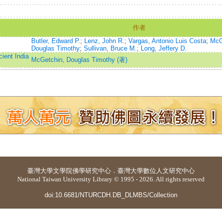
作者
Butler, Edward P.
;
Lenz, John R.
;
Vargas, Antonio Luis Costa
;
McG
Douglas Timothy
;
Sullivan, Bruce M.
;
Long, Jeffery D.
ient India
McGetchin, Douglas Timothy (著)
臺灣大學
文學院佛學研究中心
．
臺灣大學數位人文研究中心
National Taiwan University Library © 1995 - 2026. All rights reserved
doi:10.6681/NTURCDH.DB_DLMBS/Collection