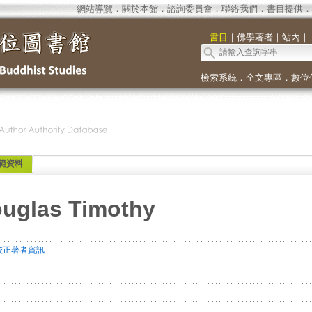
網站導覽
．
關於本館
．
諮詢委員會
．
聯絡我們
．
書目提供
．
｜
書目
｜
佛學著者
｜
站內
｜
檢索系統
．
全文專區
．
數位
範資料
uglas Timothy
校正著者資訊