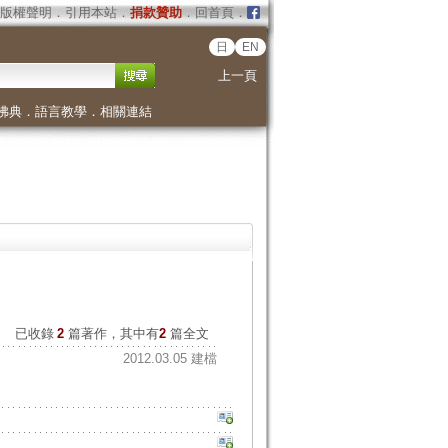
版權聲明
．
引用本站
．
捐款贊助
．
回首頁
．
日
EN
上一頁
佛典
．
語言教學
．
相關連結
已收錄
2
篇著作，其中有
2
篇全文
2012.03.05 建檔