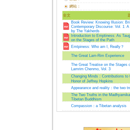
網站：
全文
Book Review: Knowing Illusion: Bri
Contemporary Discourse: Vol. 1: A 
by The Yakherds
Introduction to Emptiness: As Taug
on the Stages of the Path
Emtpiness: Who am I, Really？
The Great Lam-Rim Experience
The Great Treatise on the Stages o
Lamrim Chenmo, Vol. 3
Changing Minds：Contributions to t
Honor of Jeffrey Hopkins
Appearance and reality：the two tr
The Two Truths in the Madhyamika 
Tibetan Buddhism
Compassion：a Tibetan analysis