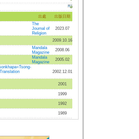
出處
出版日期
The
Journal of
2023.07
Religion
2009.10.16
Mandala
2008.06
Magazine
Mandala
2005.02
Magazine
sonkhapa=Tsong-
Translation
2002.12.01
2001
1999
1992
1989