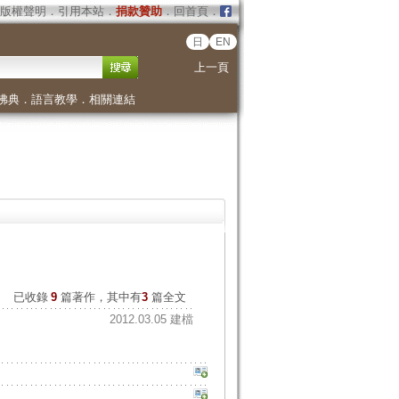
版權聲明
．
引用本站
．
捐款贊助
．
回首頁
．
日
EN
上一頁
佛典
．
語言教學
．
相關連結
已收錄
9
篇著作，其中有
3
篇全文
2012.03.05 建檔