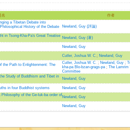
題名
作者
nging a Tibetan Debate into
Newland, Guy (評論)
Philosophical History of the Debate
ht in Tsong-Kha-Pa's Great Treatise
Newland, Guy (著)
Newland, Guy
Cutler, Joshua W. C.
;
Newland, Guy
Cutler, Joshua W. C.
;
Newland, Guy
;
T
f the Path to Enlightenment: The
kha-pa Blo-bzan-grags-pa
;
The Lamrim 
Committee
he Study of Buddhism and Tibet in
Newland, Guy
uths in four Buddhist systems
Newland, Guy
Philosophy of the Ge-luk-ba order of
Newland, Guy
Newland, Guy