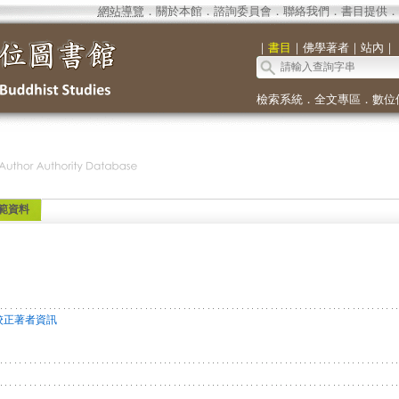
網站導覽
．
關於本館
．
諮詢委員會
．
聯絡我們
．
書目提供
．
｜
書目
｜
佛學著者
｜
站內
｜
檢索系統
．
全文專區
．
數位
範資料
校正著者資訊