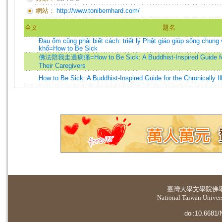
網站：
http://www.tonibernhard.com/
全文
題名
Đau ốm cũng phải biết cách: triết lý Phật giáo giúp sống chung 
khổ=How to Be Sick
佛法陪我走過病痛=How to Be Sick: A Buddhist-Inspired Guide for t
Their Caregivers
How to Be Sick: A Buddhist-Inspired Guide for the Chronically Il
臺灣大學
文學院佛
National Taiwan Universi
doi:10.6681