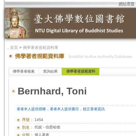
網站導覽
．
首頁
>
佛學著者規範資料庫
佛學著者檢索
查詢結果
佛學著者規範資料
Bernhard, Toni
．
．
著者本人提供授權
著者本人提供書目
校正著者資訊
序號：
1454
別名：
托妮・伯恩哈德
分類：
個人著者