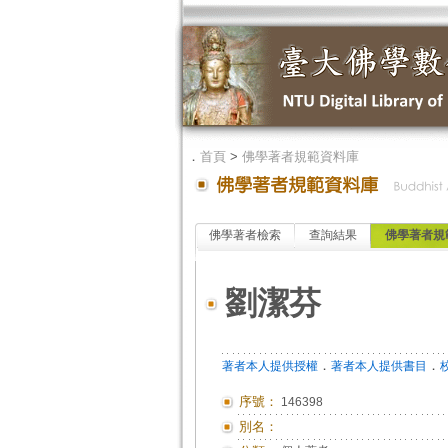
．
首頁
>
佛學著者規範資料庫
佛學著者檢索
查詢結果
佛學著者規
劉潔芬
．
．
著者本人提供授權
著者本人提供書目
序號：
146398
別名：