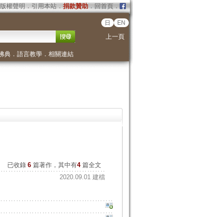
版權聲明
．
引用本站
．
捐款贊助
．
回首頁
．
日
EN
上一頁
佛典
．
語言教學
．
相關連結
已收錄
6
篇著作，其中有
4
篇全文
2020.09.01 建檔