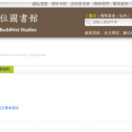
網站導覽
．
關於本館
．
諮詢委員會
．
聯絡我們
．
書目提供
．
｜
書目
｜
佛學著者
｜
站內
｜
檢索系統
．
全文專區
．
數位
範資料
校正著者資訊