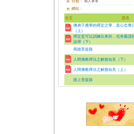
分類：
個人著者
網站：
全文
題名
佛弟子應學的禪定之學，是心念專
（上）
禪定是可以訓練出來的，也有嚴謹
說禪（下）
再踏菩提路
人間佛教禪法之解脫知見（下）
人間佛教禪法之解脫知見（上）
踏上菩提路