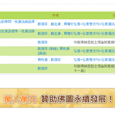
作者
注的學問－性廣法師說禪
劉潔芬
;
鄺志康
;
釋耀行
弘誓=弘誓雙月刊=弘誓通訊
的次第及標準－性廣法師
劉潔芬
;
鄺志康
;
釋耀行
弘誓=弘誓雙月刊=弘誓通訊
劉潔芬
印順導師思想之理論與實踐
劉潔芬 (筆錄)
;
釋性廣
弘誓=弘誓雙月刊=弘誓通訊
(講述)
釋性廣
;
劉潔芬
弘誓=弘誓雙月刊=弘誓通訊
印順導師思想之理論與實踐
劉潔芬
十一屆）