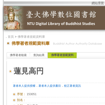
網站導覽
．
首頁
>
佛學著者規範資料庫
佛學著者檢索
查詢結果
佛學著者規範資料
蓮見高円
．
．
著者本人提供授權
著者本人提供書目
校正著者資訊
序號：
153051
別名：