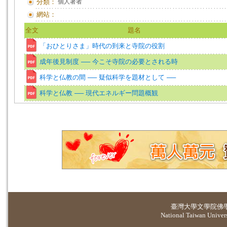
分類：
個人著者
網站：
全文
題名
「おひとりさま」時代の到来と寺院の役割
成年後見制度 ── 今こそ寺院の必要とされる時
科学と仏教の間 ── 疑似科学を題材として ──
科学と仏教 ── 現代エネルギー問題概観
臺灣大學
文學院佛
National Taiwan Universi