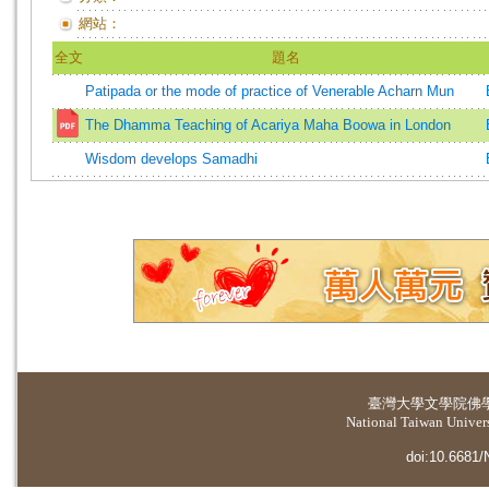
網站：
全文
題名
Patipada or the mode of practice of Venerable Acharn Mun
The Dhamma Teaching of Acariya Maha Boowa in London
Wisdom develops Samadhi
臺灣大學
文學院佛
National Taiwan Universi
doi:10.6681