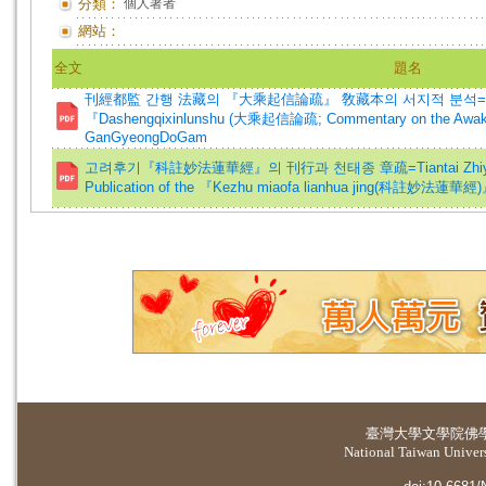
分類：
個人著者
網站：
全文
題名
刊經都監 간행 法藏의 『大乘起信論疏』 敎藏本의 서지적 분석=Bibliograph
『Dashengqixinlunshu (⼤乘起信論疏; Commentary on the Awakeni
GanGyeongDoGam
고려후기『科註妙法蓮華經』의 刊行과 천태종 章疏=Tiantai Zhiyi(天
Publication of the 『Kezhu miaofa lianhua jing(科註妙法蓮華經)』
臺灣大學
文學院佛
National Taiwan Universi