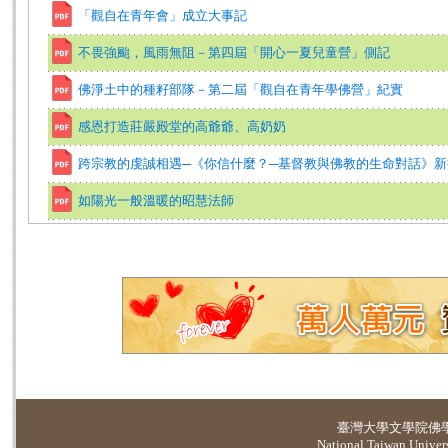
「觀自在青年會」成立大事記
不畏強颱，風雨無阻－第四屆「開心一夏兒童營」側記
佛淨土中的種籽部隊－第二屆「觀自在青年學佛營」紀實
感恩打造莊嚴殿堂的高爺爺、高奶奶
跨宗教的虔誠相遇─《你信什麼？─基督教與佛教的生命對話》
如陽光一般溫暖的昭慧法師
臺灣大學
文學院佛
National Taiwan Universi