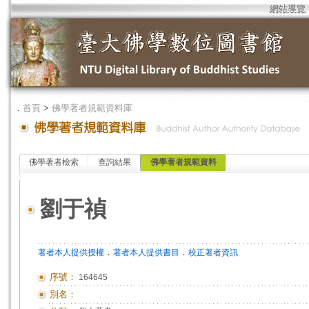
網站導覽
．
首頁
>
佛學著者規範資料庫
佛學著者檢索
查詢結果
佛學著者規範資料
劉于禎
．
．
著者本人提供授權
著者本人提供書目
校正著者資訊
序號：
164645
別名：