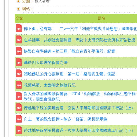
分類：
個人著者
網站：
全文
題名
德不孤，必有鄰——二○一六年「利他主義與菩薩思想」國際學
亡羊補牢，共創社會福利國－專訪中央研究院社會所林宗弘教授
快樂自在學佛趣－第三屆「觀自在青年學佛營」紀實
基於四大原理的保健之法
體驗佛法的身心靈療癒－第一屆「樂活養生營」側記
花蓮慈濟、太魯閣之旅隨行記
哲人薈萃的國際動保饗宴－2014「動物解放、動物權與生態平
對話」國際會議側記
跨越地平線的美麗會遇－玄奘大學暑期印度國際志工行記（上）
向上一著的觀念提撕－除夕「普茶」師長開示錄
跨越地平線的美麗會遇－玄奘大學暑期印度國際志工行記（下）