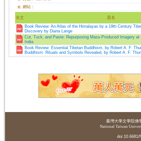
網站：
全文
題名
Book Review: An Atlas of the Himalayas by a 19th Century Tib
Discovery by Diana Lange
Cut, Tuck, and Paste: Repurposing Mass-Produced Imagery at 
India
Book Review: Essential Tibetan Buddhism, by Robert A. F. Thu
Buddhism: Rituals and Symbols Revealed, by Robert A. F. Thu
臺灣大學
文學院佛
National Taiwan Universi
doi:10.6681