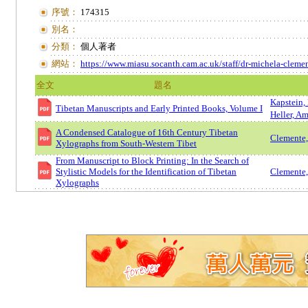
序號：
174315
別名：
分類：
個人著者
網站：
https://www.miasu.socanth.cam.ac.uk/staff/dr-michela-cleme
全文
題名
Kapstein,
Tibetan Manuscripts and Early Printed Books, Volume I
Heller, 
A Condensed Catalogue of 16th Century Tibetan
Clemente,
Xylographs from South-Western Tibet
From Manuscript to Block Printing: In the Search of
Stylistic Models for the Identification of Tibetan
Clemente,
Xylographs