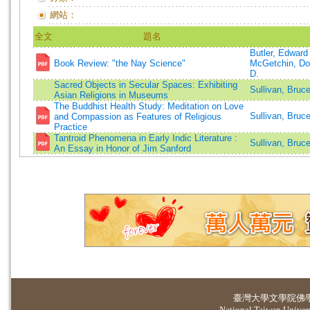
網站：
全文
題名
Butler, Edward
Book Review: "the Nay Science"
McGetchin, Do
D.
Sacred Objects in Secular Spaces: Exhibiting
Sullivan, Bruc
Asian Religions in Museums
The Buddhist Health Study: Meditation on Love
Sullivan, Bruc
and Compassion as Features of Religious
Practice
Tantroid Phenomena in Early Indic Literature :
Sullivan, Bruc
An Essay in Honor of Jim Sanford
臺灣大學
文學院佛
National Taiwan Universi