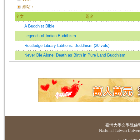
網站：
全文
題名
A Buddhist Bible
Legends of Indian Buddhism
Routledge Library Editions: Buddhism (20 vols)
Never Die Alone: Death as Birth in Pure Land Buddhism
臺灣大學
文學院佛
National Taiwan Universi