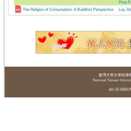
Phra P
The Religion of Consumption: A Buddhist Perspective
Loy, Da
臺灣大學
文學院佛
National Taiwan Universi
doi:10.6681