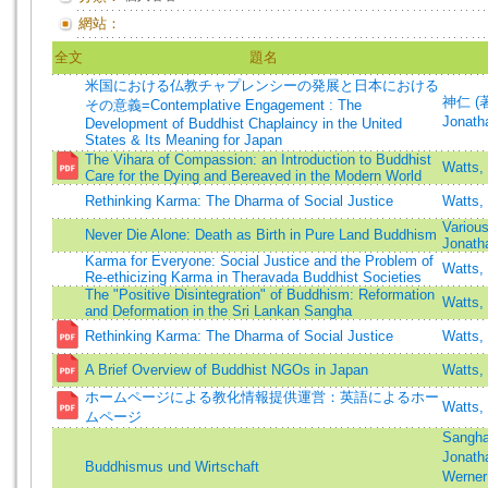
網站：
全文
題名
米国における仏教チャプレンシーの発展と日本における
神仁 (著)
その意義=Contemplative Engagement : The
Jonath
Development of Buddhist Chaplaincy in the United
States & Its Meaning for Japan
The Vihara of Compassion: an Introduction to Buddhist
Watts,
Care for the Dying and Bereaved in the Modern World
Rethinking Karma: The Dharma of Social Justice
Watts,
Variou
Never Die Alone: Death as Birth in Pure Land Buddhism
Jonath
Karma for Everyone: Social Justice and the Problem of
Watts,
Re-ethicizing Karma in Theravada Buddhist Societies
The "Positive Disintegration" of Buddhism: Reformation
Watts,
and Deformation in the Sri Lankan Sangha
Rethinking Karma: The Dharma of Social Justice
Watts,
A Brief Overview of Buddhist NGOs in Japan
Watts,
ホームページによる教化情報提供運営：英語によるホー
Watts,
ムページ
Sangha
Jonath
Buddhismus und Wirtschaft
Werner