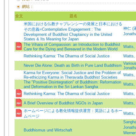
網站：
全文
題名
米国における仏教チャプレンシーの発展と日本における
神仁 (著)
その意義=Contemplative Engagement : The
Jonath
Development of Buddhist Chaplaincy in the United
States & Its Meaning for Japan
The Vihara of Compassion: an Introduction to Buddhist
Watts,
Care for the Dying and Bereaved in the Modern World
Rethinking Karma: The Dharma of Social Justice
Watts,
Variou
Never Die Alone: Death as Birth in Pure Land Buddhism
Jonath
Karma for Everyone: Social Justice and the Problem of
Watts,
Re-ethicizing Karma in Theravada Buddhist Societies
The "Positive Disintegration" of Buddhism: Reformation
Watts,
and Deformation in the Sri Lankan Sangha
Rethinking Karma: The Dharma of Social Justice
Watts,
A Brief Overview of Buddhist NGOs in Japan
Watts,
ホームページによる教化情報提供運営：英語によるホー
Watts,
ムページ
Sangha
Jonath
Buddhismus und Wirtschaft
Werner