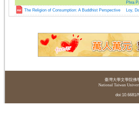
Phra P
The Religion of Consumption: A Buddhist Perspective
Loy, Da
臺灣大學
文學院佛
National Taiwan Universi
doi:10.6681