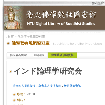
網站導覽
．
首頁
>
佛學著者規範資料庫
佛學著者檢索
查詢結果
佛學著者規範資料
インド論理学研究会
．
．
著者本人提供授權
著者本人提供書目
校正著者資訊
序號：
23100
別名：