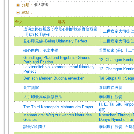
分類：
個人著者
網站：
全文
題名
成佛之路好風景：從修心到解脫的實修藍圖
十二世廣定大司徒仁波
=Path to Travel
見心即見佛=Being Ultimately Perfect
十二世廣定大司徒仁波
轉心向內，認出本覺
普賢如來 (著)
;
十二
Grundlage, Pfad und Ergebnis=Ground,
12. Chamgon Kentin
Path and Fruition
Letztendlich vollkommen sein=Ultimately
12. Chamgon Kentin
Perfect
Den schlafenden Buddha erwecken
Tai Situpa XII
;
Sequ
死亡無懼
泰錫度仁波切
大手印最高成就修行法
泰錫度仁波切
H. E. Tai Situ Rinp
The Third Karmapa's Mahamudra Prayer
(譯)
Mahamudra: Weg zur wahren Natur des
Khenchen Thrangu 
Geistes
Donyo Nyinche=Tai 
談藝術創造力
泰錫度仁波切
;
石錦