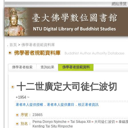
網站導覽
．
首頁
>
佛學著者規範資料庫
佛學著者檢索
查詢結果
佛學著者規範資料
十二世廣定大司徒仁波切
+1954 ~
．
．
著者本人提供授權
著者本人提供書目
校正著者資訊
序號：
23865
Pema Donyo Nyinche
=
Tai Situpa XII
=
大司徒仁波切
=
泰錫
別名：
Kenting Tai Situ Rinpoche