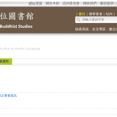
網站導覽
．
關於本館
．
諮詢委員會
．
聯絡我們
．
書目提供
．
｜
書目
｜
佛學著者
｜
站內
｜
檢索系統
．
全文專區
．
數位
範資料
校正著者資訊