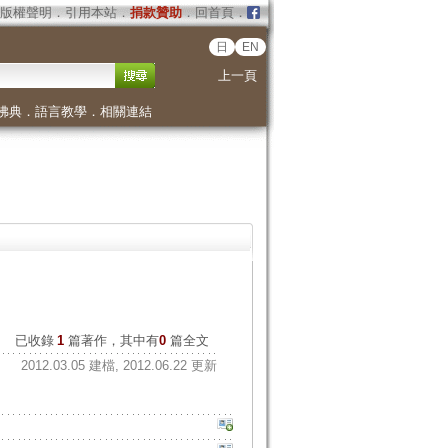
版權聲明
．
引用本站
．
捐款贊助
．
回首頁
．
日
EN
上一頁
佛典
．
語言教學
．
相關連結
已收錄
1
篇著作，其中有
0
篇全文
2012.03.05 建檔, 2012.06.22 更新