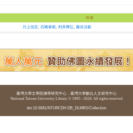
作者
川上信定
;
石橋泰範
;
利井興弘
;
藤谷法叡
臺灣大學
文學院佛學研究中心
．
臺灣大學數位人文研究中心
National Taiwan University Library © 1995 - 2026. All rights reserved
doi:10.6681/NTURCDH.DB_DLMBS/Collection