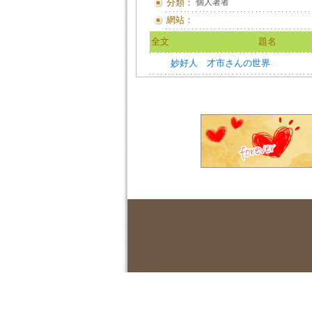
分類：
個人著者
網站：
全文
題名
妙好人 才市さんの世界