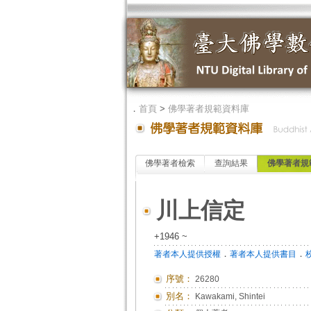
．
首頁
>
佛學著者規範資料庫
佛學著者檢索
查詢結果
佛學著者規
川上信定
+1946 ~
．
．
著者本人提供授權
著者本人提供書目
序號：
26280
別名：
Kawakami, Shintei