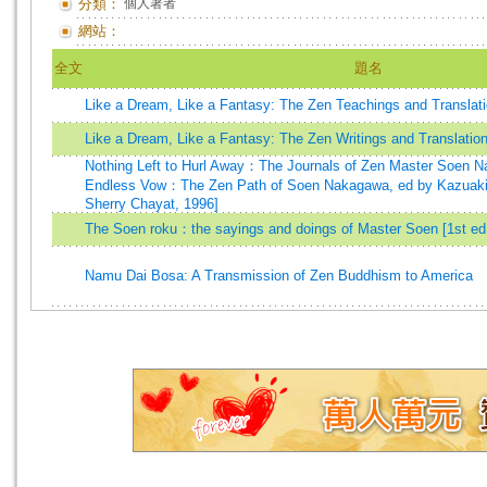
分類：
個人著者
網站：
全文
題名
Like a Dream, Like a Fantasy: The Zen Teachings and Translat
Like a Dream, Like a Fantasy: The Zen Writings and Translati
Nothing Left to Hurl Away：The Journals of Zen Master Soen N
Endless Vow：The Zen Path of Soen Nakagawa, ed by Kazuaki
Sherry Chayat, 1996]
The Soen roku：the sayings and doings of Master Soen [1st ed
Namu Dai Bosa: A Transmission of Zen Buddhism to America