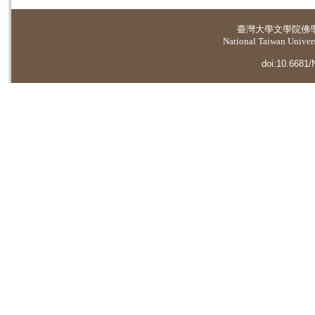
臺灣大學
文學院佛
National Taiwan Universi
doi:10.6681