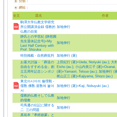
分類：
網站：
全文
題名
作者
駒澤大学仏教文学研究
所公開講演会録 儒教的
加地伸行
仏教の自覚
静氏との半世紀 (静慈圓
先生退休記念号)=My
加地伸行
Last Half Century with
Prof. Shizuka
特別掲載 - 自然葬批判
加地伸行 (著)
お墓大討論 - 「葬送の
上田紀行 (著)=Ueda, Noriyuki (au.)
;
大村
自由をすすめる会」創
Eisho (au.)
;
小山内美江子 (著)=Osanai, Mi
立五周年記念シンポジ
(著)=Yamaori, Tetsuo (au.)
;
加地伸行 (著)=K
ウム
梶山正三 (著)=Kajiyama, Shozo (au.)
東北아시아의 倫理觀 -
儒敎·佛敎·道敎에 붙여
加地伸行 (著)=Kaji, Nobuyuki (au.)
서
儒教的仏教そして仏教
加地伸行
的儒教
司馬遷の伝記に關する
加地伸行
二. 三の問題
真祐本『孝經啟蒙』と