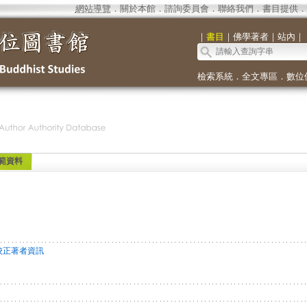
網站導覽
．
關於本館
．
諮詢委員會
．
聯絡我們
．
書目提供
．
｜
書目
｜
佛學著者
｜
站內
｜
檢索系統
．
全文專區
．
數位
範資料
校正著者資訊