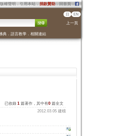
版權聲明
．
引用本站
．
捐款贊助
．
回首頁
．
日
EN
上一頁
佛典
．
語言教學
．
相關連結
已收錄
1
篇著作，其中有
0
篇全文
2012.03.05 建檔