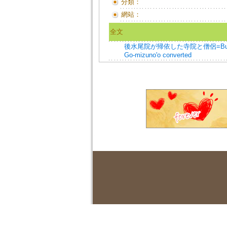
分類：
網站：
全文
後水尾院が帰依した寺院と僧侶=Buddhist te
Go-mizuno'o converted