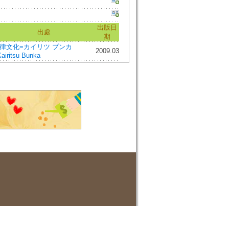
出版日
出處
期
律文化=カイリツ ブンカ
2009.03
airitsu Bunka