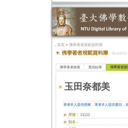
．
首頁
>
佛學著者規範資料庫
佛學著者檢索
查詢結果
佛學著者規
玉田奈都美
．
．
著者本人提供授權
著者本人提供書目
序號：
31122
別名：