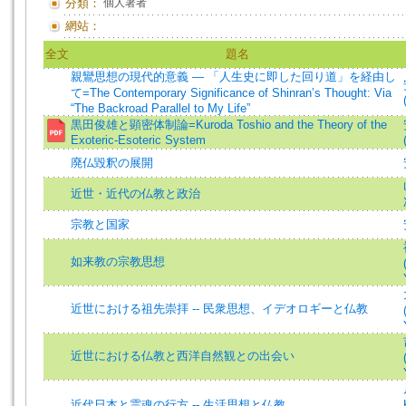
分類：
個人著者
網站：
全文
題名
親鸞思想の現代的意義 — 「人生史に即した回り道」を経由し
て=The Contemporary Significance of Shinran’s Thought: Via
“The Backroad Parallel to My Life”
黒田俊雄と顕密体制論=Kuroda Toshio and the Theory of the
Exoteric-Esoteric System
廃仏毀釈の展開
近世・近代の仏教と政治
宗教と国家
如来教の宗教思想
近世における祖先崇拝 -- 民衆思想、イデオロギーと仏教
近世における仏教と西洋自然観との出会い
近代日本と霊魂の行方 -- 生活思想と仏教