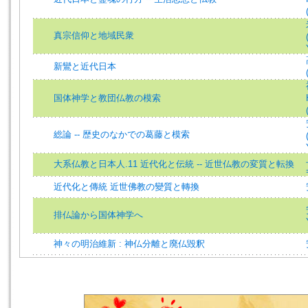
真宗信仰と地域民衆
新鸞と近代日本
国体神学と教団仏教の模索
総論 -- 歴史のなかでの葛藤と模索
大系仏教と日本人.11 近代化と伝統 -- 近世仏教の変質と転換
近代化と傳統 近世佛教の變質と轉換
排仏論から国体神学へ
神々の明治維新 : 神仏分離と廃仏毀釈