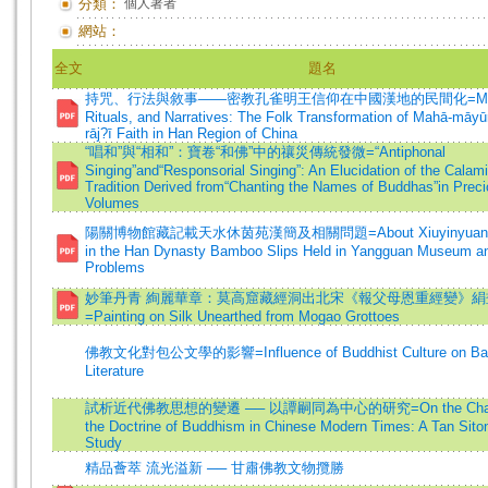
分類：
個人著者
網站：
全文
題名
持咒、行法與敘事——密教孔雀明王信仰在中國漢地的民間化=Mant
Rituals, and Narratives: The Folk Transformation of Mahā-māyū
rāj?ī Faith in Han Region of China
“唱和”與“相和”：寶卷“和佛”中的禳災傳統發微=“Antiphonal
Singing”and“Responsorial Singing”: An Elucidation of the Calami
Tradition Derived from“Chanting the Names of Buddhas”in Prec
Volumes
陽關博物館藏記載天水休茵苑漢簡及相關問題=About Xiuyinyuan R
in the Han Dynasty Bamboo Slips Held in Yangguan Museum a
Problems
妙筆丹青 絢麗華章：莫高窟藏經洞出北宋《報父母恩重經變》絹
=Painting on Silk Unearthed from Mogao Grottoes
佛教文化對包公文學的影響=Influence of Buddhist Culture on Ba
Literature
試析近代佛教思想的變遷 ── 以譚嗣同為中心的研究=On the Chang
the Doctrine of Buddhism in Chinese Modern Times: A Tan Sito
Study
精品薈萃 流光溢新 ── 甘肅佛教文物攬勝