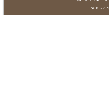
National Taiwan Universi
doi:10.6681