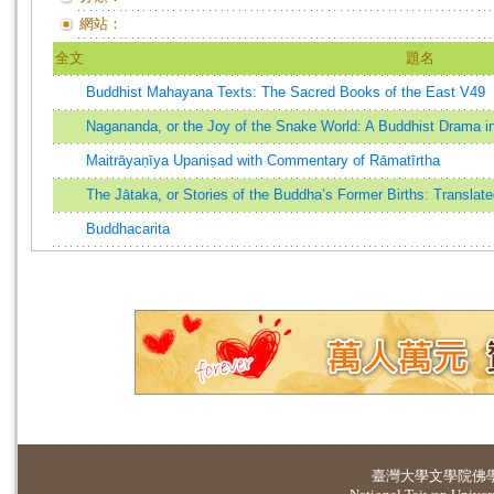
網站：
全文
題名
Buddhist Mahayana Texts: The Sacred Books of the East V49
Nagananda, or the Joy of the Snake World: A Buddhist Drama in
Maitrāyaṇīya Upaniṣad with Commentary of Rāmatīrtha
The Jātaka, or Stories of the Buddha’s Former Births: Translat
Buddhacarita
臺灣大學
文學院佛