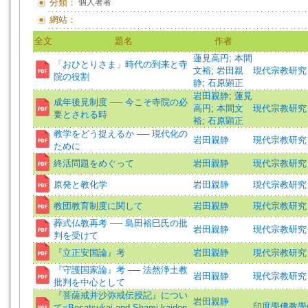
分類：
個人著者
網站：
全文
題名
作者
蓮見高円
;
本間
「おひとりさま」時代の到来と寺
文裕
;
岩田親
現代宗教研究
院の役割
静
;
石原顕正
岩田親静
;
蓮見
成年後見制度 ── 今こそ寺院の必
高円
;
本間文
現代宗教研究
要とされる時
裕
;
石原顕正
教学をどう捉えるか ── 現代化の
岩田親静
現代宗教研究
ために
終活問題をめぐって
岩田親静
現代宗教研究
原発と教化学
岩田親静
現代宗教研究
教団教育制度に関して
岩田親静
現代宗教研究
葬式仏教再考 ── 島田裕巳氏の批
岩田親静
現代宗教研究
判を受けて
『立正安国論』考
岩田親静
現代宗教研究
『守護国家論』考 ── 法然浄土教
岩田親静
現代宗教研究
批判を中心として
『菩薩戒并沙弥戒伝授記』につい
岩田親静
印度學佛教學研究 =J
て=Bosatsukai and Shami kaiden