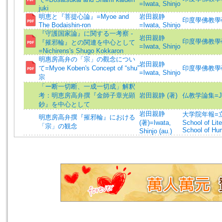
=Iwata, Shinjo
juki
明恵と『菩提心論』=Myoe and
岩田親静
印度學佛教學研究 =J
The Bodaishin-ron
=Iwata, Shinjo
『守護国家論』に関する一考察 -
岩田親静
印度學佛教學研究 =J
『摧邪輪』との関連を中心として
=Iwata, Shinjo
=Nichirens's Shugo Kokkaron
明惠房高弁の「宗」の觀念につい
岩田親静
て=Myoe Koben's Concept of “shu”
印度學佛教學研究 =J
=Iwata, Shinjo
宗
「ー断一切断、一成一切成」解釈
考：明恵房高弁撰『金師子章光顕
岩田親静 (著)
仏教学論集=Jo
鈔』を中心として
岩田親静
大学院年報=立正
明恵房高弁撰『摧邪輪』における
(著)=Iwata,
School of Lit
「宗」の観念
School of Hum
Shinjo (au.)