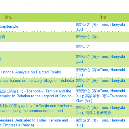
題名
作者
東野治之 (著)=Tono, Haruyaki
ji-temple
(au.)
意義
東野治之 (著)
東野治之
東野治之 (著)=Tono, Haruyaki
究
(au.)
東野治之 (著)=Tono, Haruyaki
ical Analysis on Painted Tombs
(au.)
ues on the Early Stage of Tōshōdai-
東野治之 (著)=Tono, Haruyaki
(au.)
東野治之 (著)=Tono, Haruyaki
=Tōshōdai-ji Temple and the
emple: In Relation to the Legend of Ono-no-
(au.)
;
高橋希和 (著)=Takahashi,
Kiwa (au.)
関係をめぐって=Ganjin and Kaidanin
東野治之 (著)=Tono, Haruyaki
n between giving the commandments and
(au.)
;
戒律文化研究会
s Dedicated to Tōdaiji Temple and
東野治之 (著)=Tono, Haruyaki
of Empress's Palace)
(au.)