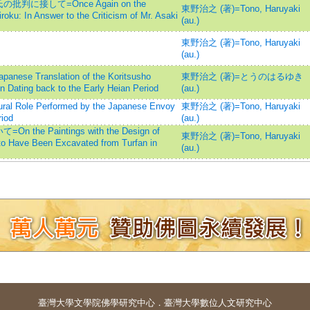
接して=Once Again on the
東野治之 (著)=Tono, Haruyaki
iroku: In Answer to the Criticism of Mr. Asaki
(au.)
東野治之 (著)=Tono, Haruyaki
(au.)
e Translation of the Koritsusho
東野治之 (著)=とうのはるゆき
n Dating back to the Early Heian Period
(au.)
e Performed by the Japanese Envoy
東野治之 (著)=Tono, Haruyaki
riod
(au.)
 Paintings with the Design of
東野治之 (著)=Tono, Haruyaki
to Have Been Excavated from Turfan in
(au.)
臺灣大學
文學院佛學研究中心
．
臺灣大學數位人文研究中心