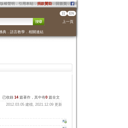
版權聲明
．
引用本站
．
捐款贊助
．
回首頁
．
日
EN
上一頁
佛典
．
語言教學
．
相關連結
已收錄
14
篇著作，其中有
0
篇全文
2012.03.05 建檔, 2021.12.09 更新