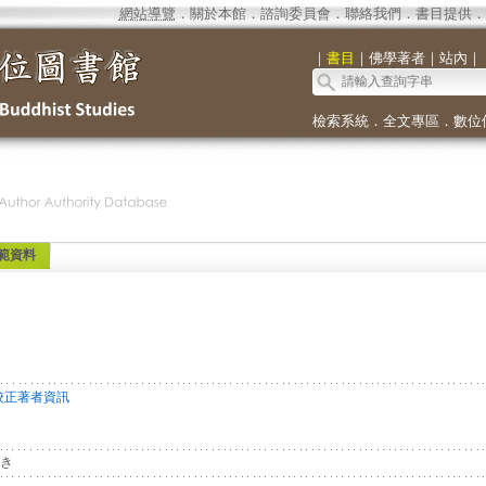
網站導覽
．
關於本館
．
諮詢委員會
．
聯絡我們
．
書目提供
．
｜
書目
｜
佛學著者
｜
站內
｜
檢索系統
．
全文專區
．
數位
範資料
校正著者資訊
き