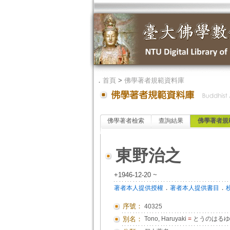
．
首頁
>
佛學著者規範資料庫
佛學著者檢索
查詢結果
佛學著者規
東野治之
+1946-12-20 ~
．
．
著者本人提供授權
著者本人提供書目
序號：
40325
別名：
Tono, Haruyaki
=
とうのはるゆ