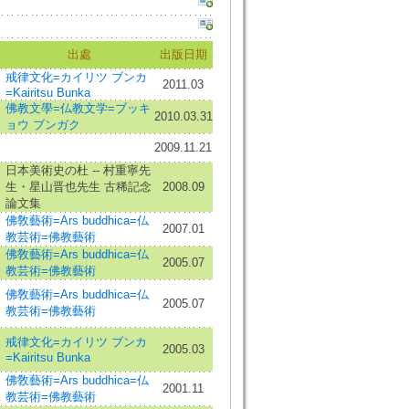
出處
出版日期
戒律文化=カイリツ ブンカ
2011.03
=Kairitsu Bunka
佛教文學=仏教文学=ブッキ
2010.03.31
ョウ ブンガク
2009.11.21
日本美術史の杜 -- 村重寧先
生・星山晋也先生 古稀記念
2008.09
論文集
佛敎藝術=Ars buddhica=仏
2007.01
教芸術=佛教藝術
佛敎藝術=Ars buddhica=仏
2005.07
教芸術=佛教藝術
佛敎藝術=Ars buddhica=仏
2005.07
教芸術=佛教藝術
戒律文化=カイリツ ブンカ
2005.03
=Kairitsu Bunka
佛敎藝術=Ars buddhica=仏
2001.11
教芸術=佛教藝術