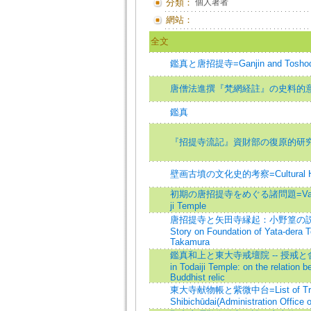
分類：
個人著者
網站：
全文
鑑真と唐招提寺=Ganjin and Toshodai
唐僧法進撰『梵網経註』の史料的
鑑真
『招提寺流記』資財部の復原的研
壁画古墳の文化史的考察=Cultural Histor
初期の唐招提寺をめぐる諸問題=Various Iss
ji Temple
唐招提寺と矢田寺縁起：小野篁の説話に関連して
Story on Foundation of Yata-dera T
Takamura
鑑真和上と東大寺戒壇院 -- 授戒と舎利の
in Todaiji Temple: on the relatio
Buddhist relic
東大寺献物帳と紫微中台=List of Treasure
Shibichūdai(Administration Office 