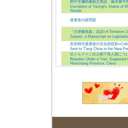
野中寺彌勒像銘文再說：麻木脩平氏の批判に
Inscription of Yachūji's Statue of M
Shuhei
遣唐使の諸問題
『古律書残篇』試訓=A Tentative Japanes
Zanpen, a Manuscript on Legislatio
奈良時代遣唐使の文化的役割=Cultural Rol
Sent to T'ang China in the Nara Pe
伝トルファン出土樹下美人図について=On the
Beauties Under a Tree, Supposed 
Hsinchiang Province, China